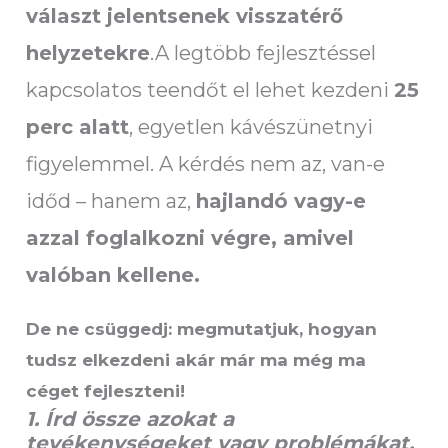
választ jelentsenek visszatérő
helyzetekre
.A legtöbb fejlesztéssel
kapcsolatos teendőt el lehet kezdeni
25
perc alatt
, egyetlen kávészünetnyi
figyelemmel. A kérdés nem az, van-e
időd – hanem az,
hajlandó vagy-e
azzal foglalkozni végre, amivel
valóban kellene.
De ne csüggedj: megmutatjuk, hogyan
tudsz elkezdeni akár már ma még ma
céget fejleszteni!
1. Írd össze azokat a
tevékenységeket vagy problémákat,