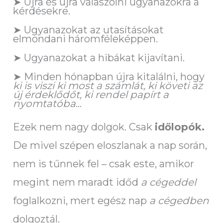
➤ Újra és újra válaszolni ugyanazokra a
kérdésekre.
➤ Ugyanazokat az utasításokat
elmondani háromféleképpen.
➤ Ugyanazokat a hibákat kijavítani.
➤ Minden hónapban újra kitalálni, hogy
ki is viszi ki most a számlát, ki követi az
új érdeklődőt, ki rendel papírt a
nyomtatóba
…
Ezek nem nagy dolgok. Csak
időlopók.
De mivel szépen eloszlanak a nap során,
nem is tűnnek fel – csak este, amikor
megint nem maradt időd
a cégeddel
foglalkozni, mert egész nap
a cégedben
dolgoztál.