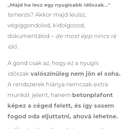
„Majd ha lesz egy nyugisabb időszak…”
Ismerős? Akkor majd leülsz,
végiggondolod, kidolgozod,
dokumentálod –
de most épp nincs rá
idő.
A gond csak az, hogy ez a nyugis
időszak
valószínűleg nem jön el soha.
A rendszerek hiánya nemcsak extra
munkát jelent, hanem
betonplafont
képez a céged felett, és így sosem
fogod oda eljuttatni, ahová lehetne.