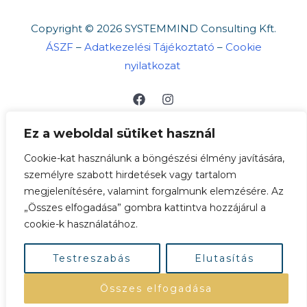
Copyright © 2026 SYSTEMMIND Consulting Kft.
ÁSZF
–
Adatkezelési Tájékoztató
–
Cookie
nyilatkozat
Ez a weboldal sütiket használ
Cookie-kat használunk a böngészési élmény javítására,
személyre szabott hirdetések vagy tartalom
megjelenítésére, valamint forgalmunk elemzésére. Az
„Összes elfogadása” gombra kattintva hozzájárul a
A böngészés és bankkártyás fizetés biztonságát
cookie-k használatához.
SSL védelem garantálja. ➡
Bankkártyás
fizetésről
Testreszabás
Elutasítás
Összes elfogadása