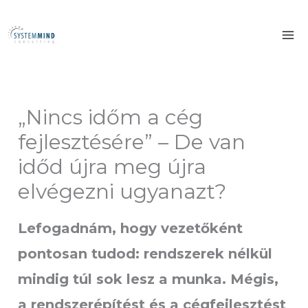
Skip
to
content
„Nincs időm a cég
fejlesztésére” – De van
időd újra meg újra
elvégezni ugyanazt?
Lefogadnám, hogy vezetőként
pontosan tudod: rendszerek nélkül
mindig túl sok lesz a munka. Mégis,
a rendszerépítést és a cégfejlesztést