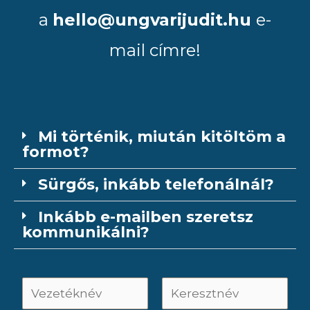
a
hello@ungvarijudit.hu
e-
mail címre!
Mi történik, miután kitöltöm a
formot?
Sürgős, inkább telefonálnál?
Inkább e-mailben szeretsz
kommunikálni?
V
e