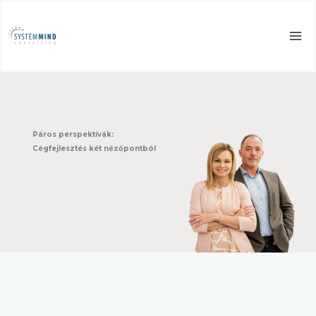
Skip
to
content
Páros perspektívák:
Cégfejlesztés két nézőpontból