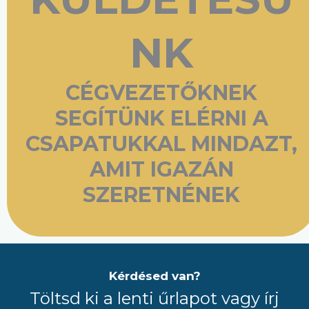
NK
CÉGVEZETŐKNEK
SEGÍTÜNK ELÉRNI A
CSAPATUKKAL MINDAZT,
AMIT IGAZÁN
SZERETNÉNEK
Kérdésed van?
Töltsd ki a lenti űrlapot vagy írj