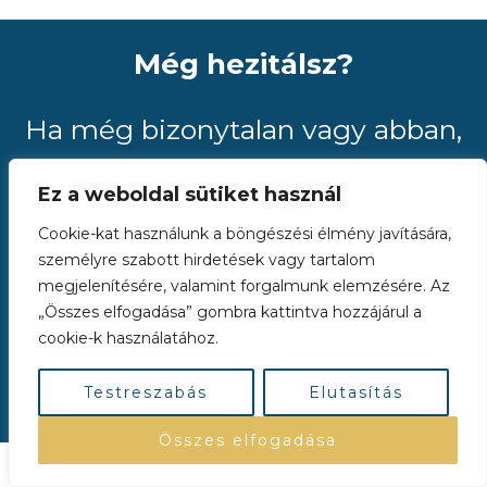
Még hezitálsz?
Ha még bizonytalan vagy abban,
hogy megszerezd-e a Sikeres
Ez a weboldal sütiket használ
Kiválasztás Online Tréning
Cookie-kat használunk a böngészési élmény javítására,
személyre szabott hirdetések vagy tartalom
felvételeit, írj nekünk a
megjelenítésére, valamint forgalmunk elemzésére. Az
„Összes elfogadása” gombra kattintva hozzájárul a
hello@ungvarijudit.hu címre és
cookie-k használatához.
tedd fel a kérdéseidet.
Testreszabás
Elutasítás
Összes elfogadása