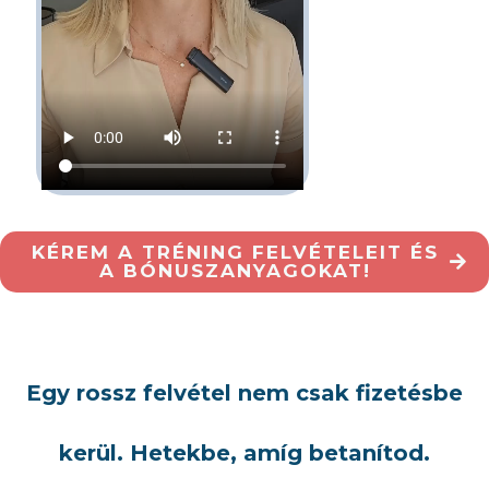
KÉREM A TRÉNING FELVÉTELEIT ÉS
A BÓNUSZANYAGOKAT!
Egy rossz felvétel nem csak fizetésbe
kerül. Hetekbe, amíg betanítod.