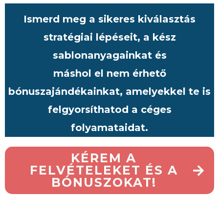
Ismerd meg a sikeres kiválasztás
stratégiai lépéseit, a kész
sablonanyagainkat és
máshol el nem érhető
bónuszajándékainkat, amelyekkel te is
felgyorsíthatod a céges
folyamataidat.
KÉREM A
FELVÉTELEKET ÉS A
BÓNUSZOKAT!