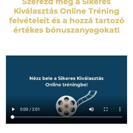
Szerezd meg a Sikeres
Kiválasztás Online Tréning
felvételeit és a hozzá tartozó
értékes bónuszanyagokat!