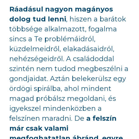
Ráadásul nagyon magányos
dolog tud lenni
, hiszen a barátok
többsége alkalmazott, fogalma
sincs a Te problémáidról,
küzdelmeidről, elakadásaidról,
nehézségeidről. A családoddal
szintén nem tudod megbeszélni a
gondjaidat. Aztán belekerülsz egy
ördögi spirálba, ahol mindent
magad próbálsz megoldani, és
igyekszel mindenközben a
felszínen maradni. De
a felszín
már csak valami
megfoghatatlan ábránd
,
egyre