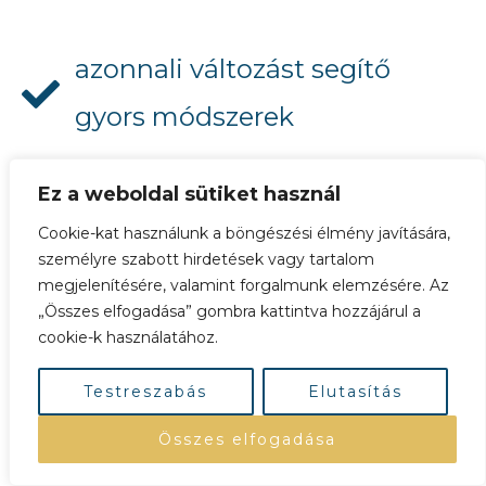
azonnali változást segítő
gyors módszerek
vélemények helyett objektív
Ez a weboldal sütiket használ
és logikus visszajelzések
Cookie-kat használunk a böngészési élmény javítására,
személyre szabott hirdetések vagy tartalom
megjelenítésére, valamint forgalmunk elemzésére. Az
„Összes elfogadása” gombra kattintva hozzájárul a
Ez mind a Tiéd lesz:
cookie-k használatához.
Testreszabás
Elutasítás
előzetes feltáró kérdőív,
amellyel úgy érzed majd,
Összes elfogadása