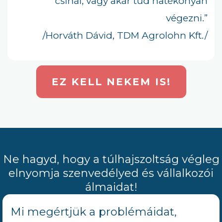
csinál, vagy akár tud hatékonyan
végezni.”
/Horváth Dávid, TDM Agrolohn Kft./
EZ KELL NEKEM IS!
Ne hagyd, hogy a túlhajszoltság végleg
elnyomja szenvedélyed és vállalkozói
álmaidat!
Mi megértjük a problémáidat,