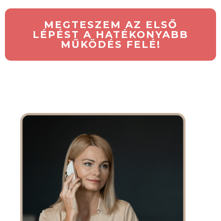
MEGTESZEM AZ ELSŐ
LÉPÉST A HATÉKONYABB
MŰKÖDÉS FELÉ!