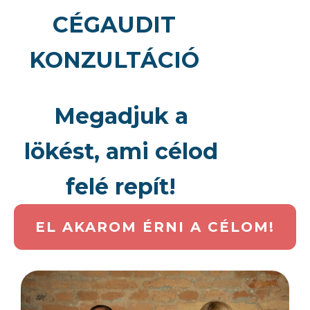
CÉGAUDIT
KONZULTÁCIÓ
Megadjuk a
lökést, ami célod
felé repít!
EL AKAROM ÉRNI A CÉLOM!