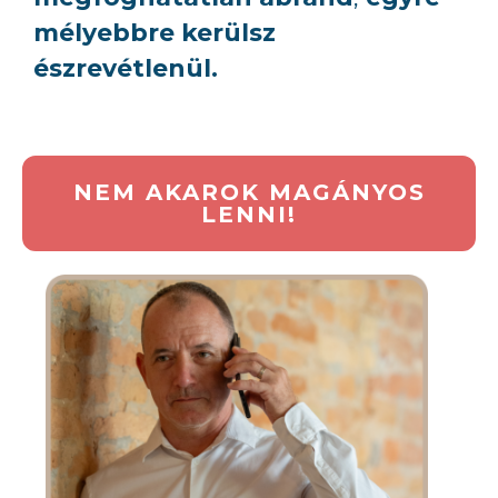
mélyebbre kerülsz
észrevétlenül.
NEM AKAROK MAGÁNYOS
LENNI!