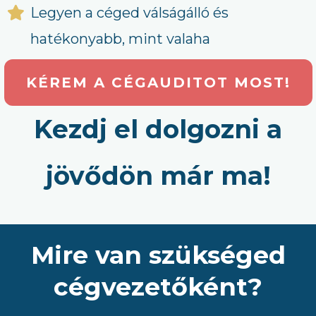
Legyen a céged válságálló és
hatékonyabb, mint valaha
KÉREM A CÉGAUDITOT MOST!
Kezdj el dolgozni a
jövődön már ma!
Mire van szükséged
cégvezetőként?