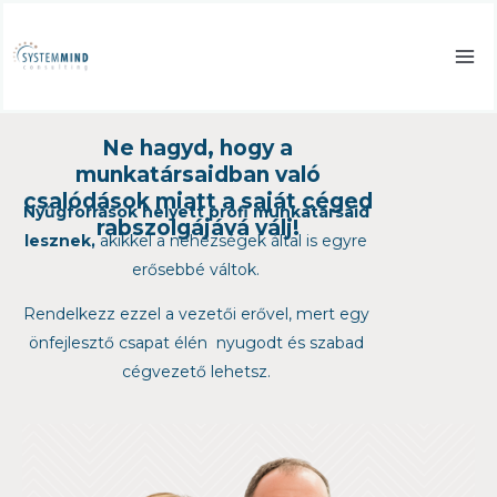
Skip
to
content
Ne hagyd, hogy a
munkatársaidban való
csalódások miatt a saját céged
Nyűgforrások helyett profi munkatársaid
rabszolgájává válj!
lesznek,
akikkel a nehézségek által is egyre
erősebbé váltok.
Rendelkezz ezzel a vezetői erővel, mert egy
önfejlesztő csapat élén nyugodt és szabad
cégvezető lehetsz.