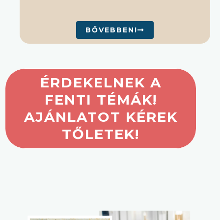
BŐVEBBEN!
ÉRDEKELNEK A
FENTI TÉMÁK!
AJÁNLATOT KÉREK
TŐLETEK!