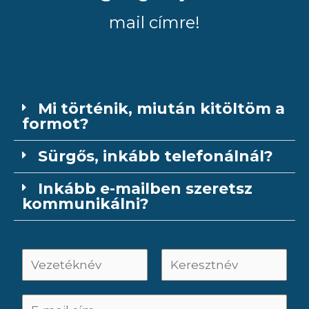
mail címre!
Mi történik, miután kitöltöm a
formot?
Sürgős, inkább telefonálnál?
Inkább e-mailben szeretsz
kommunikálni?
V
e
F
L
z
E
i
a