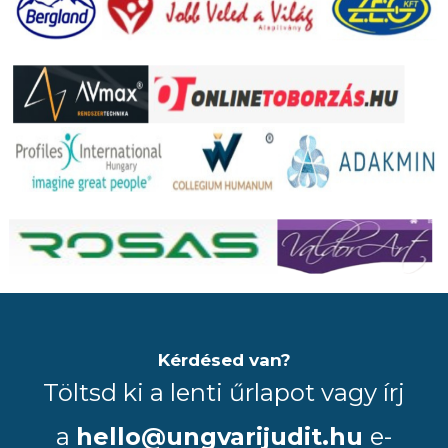
Kérdésed van?
Töltsd ki a lenti űrlapot vagy írj
a
hello@ungvarijudit.hu
e-