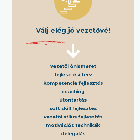
Válj elég jó vezetővé!
vezetői önismeret
fejlesztési terv
kompetencia fejlesztés
coaching
útontartás
soft skill fejlesztés
vezetői stílus fejlesztés
motivációs technikák
delegálás