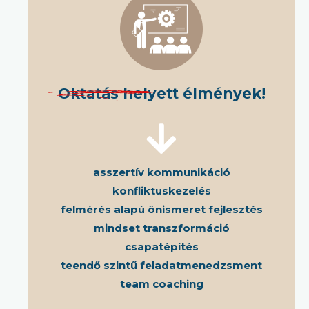
Oktatás helyett élmények!
asszertív kommunikáció
konfliktuskezelés
felmérés alapú önismeret fejlesztés
mindset transzformáció
csapatépítés
teendő szintű feladatmenedzsment
team coaching