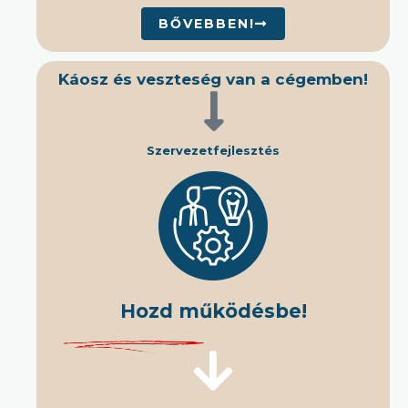
BŐVEBBEN!
Káosz és veszteség van a cégemben!
Szervezetfejlesztés
Hozd működésbe!