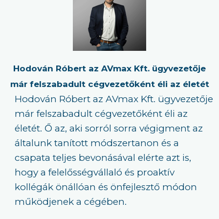
Hodován Róbert az AVmax Kft. ügyvezetője
már felszabadult cégvezetőként éli az életét
Hodován Róbert az AVmax Kft. ügyvezetője
már felszabadult cégvezetőként éli az
életét. Ő az, aki sorról sorra végigment az
általunk tanított módszertanon és a
csapata teljes bevonásával elérte azt is,
hogy a felelősségvállaló és proaktív
kollégák önállóan és önfejlesztő módon
működjenek a cégében.