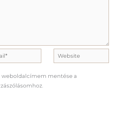
l*
Website
és weboldalcímem mentése a
zzászólásomhoz.