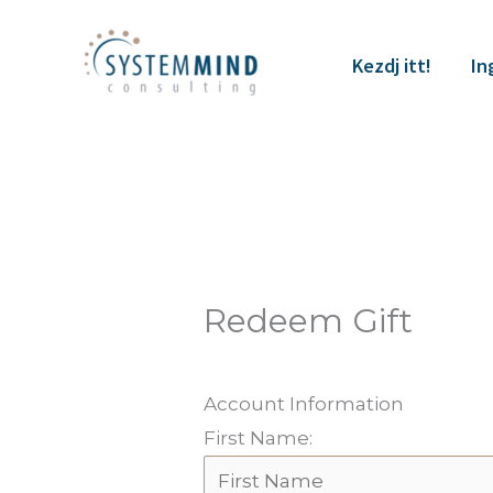
Skip
to
Kezdj itt!
In
content
Redeem Gift
Account Information
First Name: