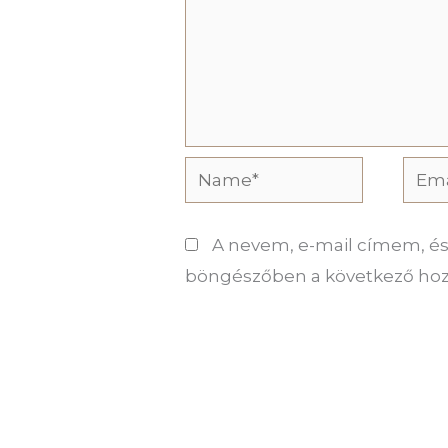
Name*
Emai
A nevem, e-mail címem, 
böngészőben a következő ho