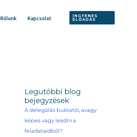
INGYENES
Rólunk
Kapcsolat
ELŐADÁS
Legutóbbi blog
bejegyzések
A delegálás buktatói, avagy
képes vagy leadni a
feladataidból?