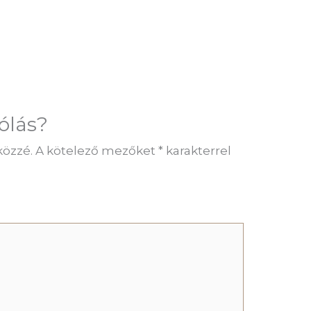
ólás?
közzé.
A kötelező mezőket
*
karakterrel