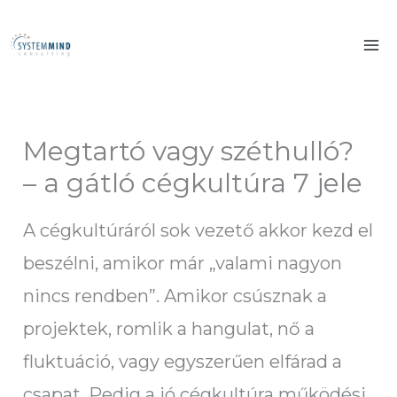
Skip
to
content
Megtartó vagy széthulló?
– a gátló cégkultúra 7 jele
A cégkultúráról sok vezető akkor kezd el
beszélni, amikor már „valami nagyon
nincs rendben”. Amikor csúsznak a
projektek, romlik a hangulat, nő a
fluktuáció, vagy egyszerűen elfárad a
csapat. Pedig a jó cégkultúra működési