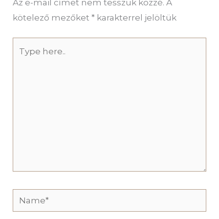
Az e-mail címet nem tesszük közzé.
A
kötelező mezőket
*
karakterrel jelöltük
Type
here..
Name*