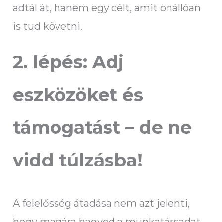
adtál át, hanem egy célt, amit önállóan
is tud követni.
2. lépés: Adj
eszközöket és
támogatást – de ne
vidd túlzásba!
A felelősség átadása nem azt jelenti,
hogy magára hagyod a munkatársadat,