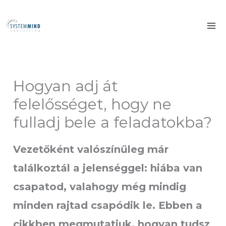
Skip
to
content
Hogyan adj át
felelősséget, hogy ne
fulladj bele a feladatokba?
Vezetőként valószínűleg már
találkoztál a jelenséggel: hiába van
csapatod, valahogy még mindig
minden rajtad csapódik le. Ebben a
cikkben megmutatjuk, hogyan tudsz