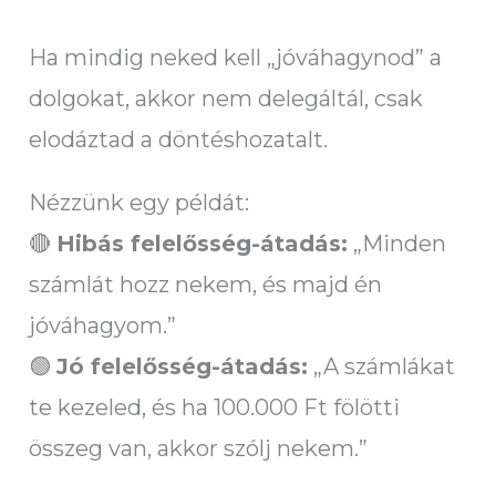
Ha mindig neked kell „jóváhagynod” a
dolgokat, akkor nem delegáltál, csak
elodáztad a döntéshozatalt.
Nézzünk egy példát:
🔴
Hibás felelősség-átadás:
„Minden
számlát hozz nekem, és majd én
jóváhagyom.”
🟢
Jó felelősség-átadás:
„A számlákat
te kezeled, és ha 100.000 Ft fölötti
összeg van, akkor szólj nekem.”