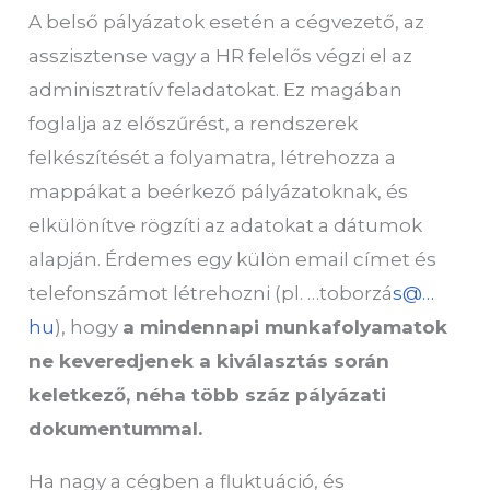
A belső pályázatok esetén a cégvezető, az
asszisztense vagy a HR felelős végzi el az
adminisztratív feladatokat. Ez magában
foglalja az előszűrést, a rendszerek
felkészítését a folyamatra, létrehozza a
mappákat a beérkező pályázatoknak, és
elkülönítve rögzíti az adatokat a dátumok
alapján. Érdemes egy külön email címet és
telefonszámot létrehozni (pl. …toborzá
s@…
hu
), hogy
a mindennapi munkafolyamatok
ne keveredjenek a kiválasztás során
keletkező, néha több száz pályázati
dokumentummal.
Ha nagy a cégben a fluktuáció, és