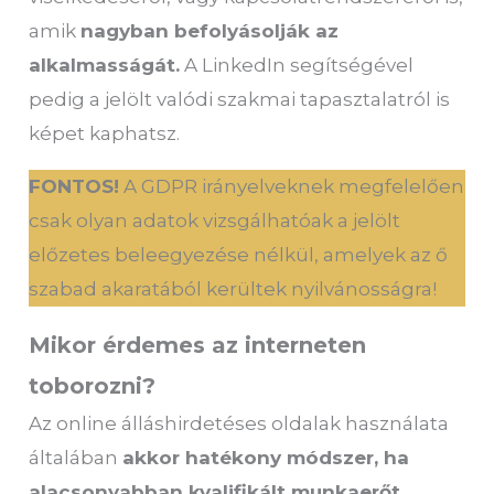
amik
nagyban befolyásolják az
alkalmasságát.
A LinkedIn segítségével
pedig a jelölt valódi szakmai tapasztalatról is
képet kaphatsz.
FONTOS!
A GDPR irányelveknek megfelelően
csak olyan adatok vizsgálhatóak a jelölt
előzetes beleegyezése nélkül, amelyek az ő
szabad akaratából kerültek nyilvánosságra!
Mikor érdemes az interneten
toborozni?
Az online álláshirdetéses oldalak használata
általában
akkor hatékony módszer, ha
alacsonyabban kvalifikált munkaerőt,