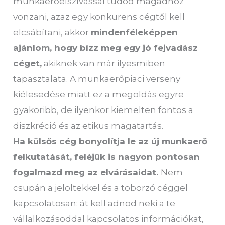
munkaerőelszívással tudod magadhoz
vonzani, azaz egy konkurens cégtől kell
elcsábítani, akkor
mindenféleképpen
ajánlom, hogy bízz meg egy jó fejvadász
céget,
akiknek van már ilyesmiben
tapasztalata. A munkaerőpiaci verseny
kiélesedése miatt ez a megoldás egyre
gyakoribb, de ilyenkor kiemelten fontos a
diszkréció és az etikus magatartás.
Ha külsős cég bonyolítja le az új munkaerő
felkutatását, feléjük is nagyon pontosan
fogalmazd meg az elvárásaidat.
Nem
csupán a jelöltekkel és a toborzó céggel
kapcsolatosan: át kell adnod neki a te
vállalkozásoddal kapcsolatos információkat,