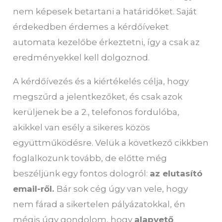
nem képesek betartani a határidőket. Saját
érdekedben érdemes a kérdőíveket
automata kezelőbe érkeztetni, így a csak az
eredményekkel kell dolgoznod.
A kérdőívezés és a kiértékelés célja, hogy
megszűrd a jelentkezőket, és csak azok
kerüljenek be a 2., telefonos fordulóba,
akikkel van esély a sikeres közös
együttműködésre. Velük a következő cikkben
foglalkozunk tovább, de előtte még
beszéljünk egy fontos dologról:
az elutasító
email-ről.
Bár sok cég úgy van vele, hogy
nem fárad a sikertelen pályázatokkal, én
mégis úgy gondolom, hogy
alapvető