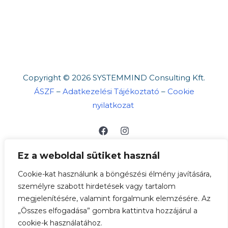
Copyright © 2026 SYSTEMMIND Consulting Kft.
ÁSZF
–
Adatkezelési Tájékoztató
–
Cookie
nyilatkozat
Ez a weboldal sütiket használ
Cookie-kat használunk a böngészési élmény javítására,
személyre szabott hirdetések vagy tartalom
megjelenítésére, valamint forgalmunk elemzésére. Az
„Összes elfogadása” gombra kattintva hozzájárul a
A böngészés és bankkártyás fizetés biztonságát
cookie-k használatához.
SSL védelem garantálja. ➡
Bankkártyás