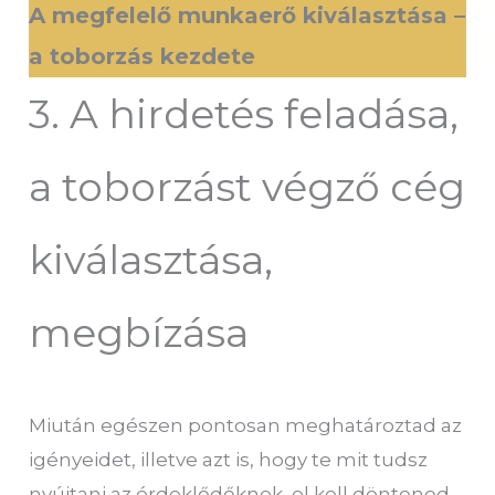
A megfelelő munkaerő kiválasztása –
a toborzás kezdete
3. A hirdetés feladása,
a toborzást végző cég
kiválasztása,
megbízása
Miután egészen pontosan meghatároztad az
igényeidet, illetve azt is, hogy te mit tudsz
nyújtani az érdeklődőknek, el kell döntened,