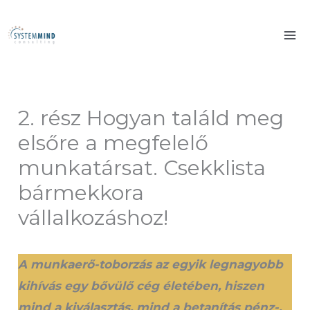
Skip
to
content
2. rész Hogyan találd meg
elsőre a megfelelő
munkatársat. Csekklista
bármekkora
vállalkozáshoz!
A munkaerő-toborzás az egyik legnagyobb
kihívás egy bővülő cég életében, hiszen
mind a kiválasztás, mind a betanítás pénz-,