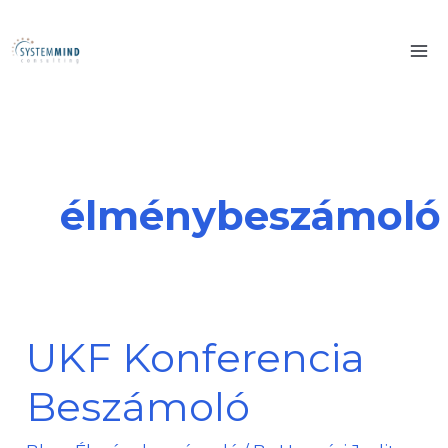
Skip
to
content
élménybeszámoló
UKF Konferencia
UKF
Konferencia
Beszámoló
Beszámoló