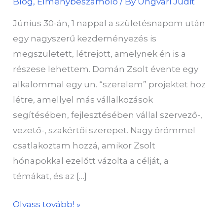
Blog
,
Élménybeszámoló
/ By
Ungvári Judit
Június 30-án, 1 nappal a születésnapom után
egy nagyszerű kezdeményezés is
megszületett, létrejött, amelynek én is a
részese lehettem. Domán Zsolt évente egy
alkalommal egy un. “szerelem” projektet hoz
létre, amellyel más vállalkozások
segítésében, fejlesztésében vállal szervező-,
vezető-, szakértői szerepet. Nagy örömmel
csatlakoztam hozzá, amikor Zsolt
hónapokkal ezelőtt vázolta a célját, a
témákat, és az […]
Olvass tovább! »