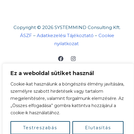
Copyright © 2026 SYSTEMMIND Consulting Kft.
ÁSZF
–
Adatkezelési Tájékoztató
–
Cookie
nyilatkozat
Ez a weboldal sütiket használ
Cookie-kat használunk a böngészési élmény javítására,
személyre szabott hirdetések vagy tartalom
megjelenítésére, valamint forgalmunk elemzésére. Az
„Összes elfogadása” gombra kattintva hozzájárul a
A böngészés és bankkártyás fizetés biztonságát
cookie-k használatához.
SSL védelem garantálja. ➡
Bankkártyás
fizetésről
Testreszabás
Elutasítás