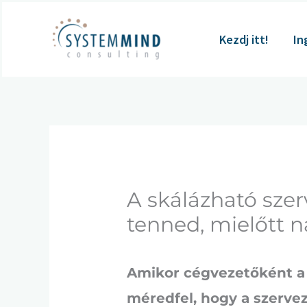
Skip
to
Kezdj itt!
In
content
A skálázható szer
tenned, mielőtt 
Amikor cégvezetőként a 
méredfel, hogy a szerveze