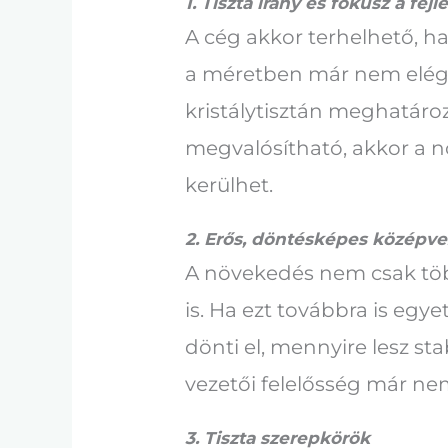
1. Tiszta irány és fókusz a fe
A cég akkor terhelhető, h
a méretben már nem elég, 
kristálytisztán meghatároz
megvalósítható, akkor a n
kerülhet.
2. Erős, döntésképes középve
A növekedés nem csak töb
is. Ha ezt továbbra is egy
dönti el, mennyire lesz st
vezetői felelősség már n
3. Tiszta szerepkörök