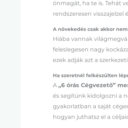
önmagát, ha te is. Tehát 
rendszeresen visszajelzel
A növekedés csak akkor nem ö
Hiába vannak világmegvált
feleslegesen nagy kockázato
ezek adják azt a szerkezeti
Ha szeretnél felkészülten lép
A
„6 órás Cégvezető” m
és segítünk kidolgozni a 
gyakorlatban a saját cég
hogyan juthatsz el a célj