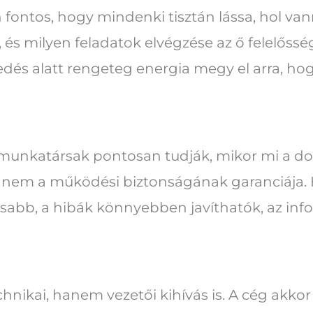
ontos, hogy mindenki tisztán lássa, hol vann
 és milyen feladatok elvégzése az ő felelőss
edés alatt rengeteg energia megy el arra, hogy
a munkatársak pontosan tudják, mikor mi a d
hanem a működési biztonságának garanciája.
sabb, a hibák könnyebben javíthatók, az in
nikai, hanem vezetői kihívás is. A cég akko