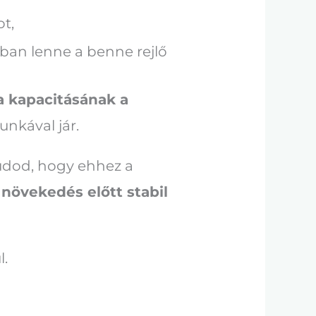
ot,
yban lenne a benne rejlő
a kapacitásának a
unkával jár.
tudod, hogy ehhez a
 növekedés előtt stabil
l.