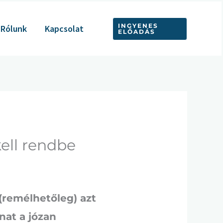
INGYENES
Rólunk
Kapcsolat
ELŐADÁS
kell rendbe
(remélhetőleg) azt
nat a józan