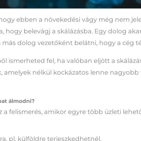
, hogy ebben a növekedési vágy még nem jele
, hogy belevágj a skálázásba. Egy dolog akarni
s más dolog vezetőként belátni, hogy a cég té
l ismerheted fel, ha valóban eljött a skálázás
k, amelyek nélkül kockázatos lenne nagyobb 
bbat álmodni?
z a felismerés, amikor egyre több üzleti lehet
a, pl. külföldre terjeszkedhetnél,