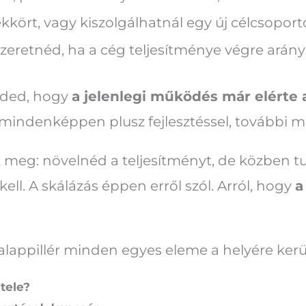
kkört, vagy kiszolgálhatnál egy új célcsoport
zeretnéd, ha a cég teljesítménye végre arán
ezded, hogy
a jelenlegi működés már elérte 
 mindenképpen plusz fejlesztéssel, további m
ik meg: növelnéd a teljesítményt, de közben 
ell. A skálázás éppen erről szól. Arról, hogy
a
t alappillér minden egyes eleme a helyére kerü
étele?