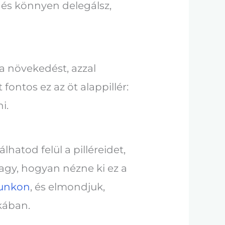
 és könnyen delegálsz,
a növekedést, azzal
fontos ez az öt alappillér:
i.
lhatod felül a pilléreidet,
agy, hogyan nézne ki ez a
sunkon
, és elmondjuk,
kában.