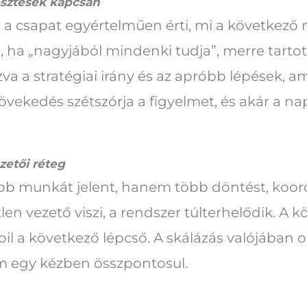
jlesztések kapcsán
a a csapat egyértelműen érti, mi a következő
ha „nagyjából mindenki tudja”, merre tartot
va a stratégiai irány és az apróbb lépések, 
övekedés szétszórja a figyelmet, és akár a n
zetői réteg
b munkát jelent, hanem több döntést, koor
etlen vezető viszi, a rendszer túlterhelődik. 
abil a következő lépcső. A skálázás valójában 
em egy kézben összpontosul.