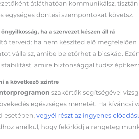
vezetőként átláthatóan kommunikálsz, tisztán
 és egységes döntési szempontokat követsz.
ngyilkosság, ha a szervezet készen áll rá
ó terveid: ha nem készíted elő megfelelően 
t vállalsz, amibe beletörhet a bicskád. Ezért 
 stabilitást, amire biztonsággal tudsz építkezn
ni a következő szintre
entorprogramon
szakértők segítségével vizsgá
növekedés egészséges menetét. Ha kíváncsi v
ed esetében,
vegyél részt az ingyenes előadá
aidhoz anélkül, hogy felőrlődj a rengeteg mun