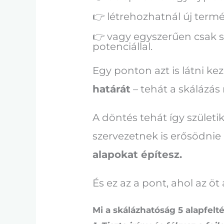
👉 létrehozhatnál új termé
👉 vagy egyszerűen csak s
potenciállal.
Egy ponton azt is látni k
határát
– tehát a skálázás
A döntés tehát így szület
szervezetnek is erősödnie k
alapokat építesz.
És ez az a pont, ahol az ö
Mi a skálázhatóság 5 alapfelt