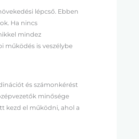
 növekedési lépcső. Ebben
ok. Ha nincs
amikkel mindez
api működés is veszélybe
dinációt és számonkérést
A középvezetők minősége
ott kezd el működni, ahol a