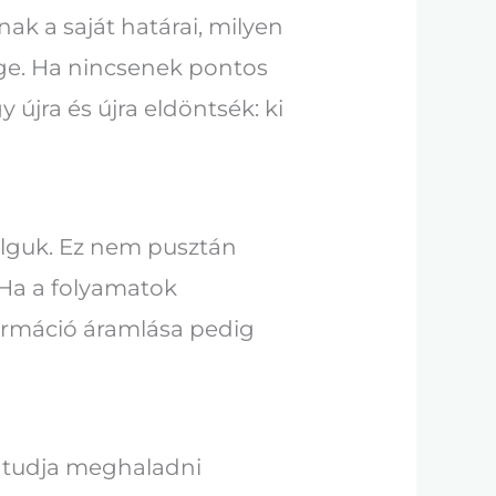
ak a saját határai, milyen
ége. Ha nincsenek pontos
 újra és újra eldöntsék: ki
olguk. Ez nem pusztán
 Ha a folyamatok
formáció áramlása pedig
r tudja meghaladni