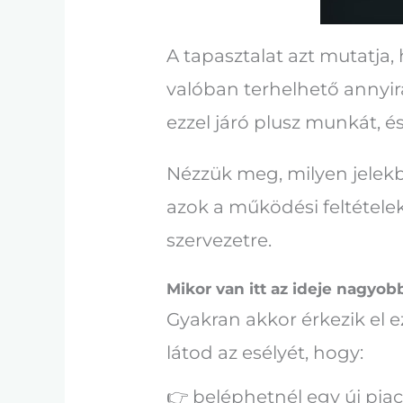
A tapasztalat azt mutatja
valóban terhelhető annyira
ezzel járó plusz munkát, é
Nézzük meg, milyen jelekbő
azok a működési feltétele
szervezetre.
Mikor van itt az ideje nagyo
Gyakran akkor érkezik el e
látod az esélyét, hogy:
👉 beléphetnél egy új piacr