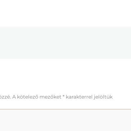
özzé.
A kötelező mezőket
*
karakterrel jelöltük