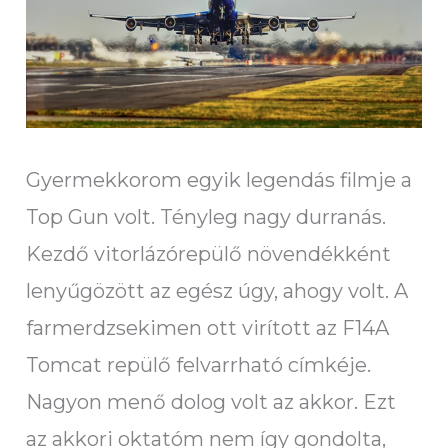
Gyermekkorom egyik legendás filmje a
Top Gun volt. Tényleg nagy durranás.
Kezdő vitorlázórepülő növendékként
lenyűgözött az egész úgy, ahogy volt. A
farmerdzsekimen ott virított az F14A
Tomcat repülő felvarrható címkéje.
Nagyon menő dolog volt az akkor. Ezt
az akkori oktatóm nem így gondolta,