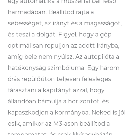
egy automatika a műszerfal bal felső
harmadában. Beállítod rajta a
sebességet, az irányt és a magasságot,
és teszi a dolgát. Figyel, hogy a gép
optimálisan repüljön az adott irányba,
amíg bele nem nyúlsz. Az autopilóta a
hatékonyság szimbóluma. Egy három
órás repülőúton teljesen felesleges
fárasztani a kapitányt azzal, hogy
állandóan bámulja a horizontot, és
kapaszkodjon a kormányba. Neked is jól
esik, amikor az M3-ason beállítod a
tempomatot, és csak Nyíregyházán