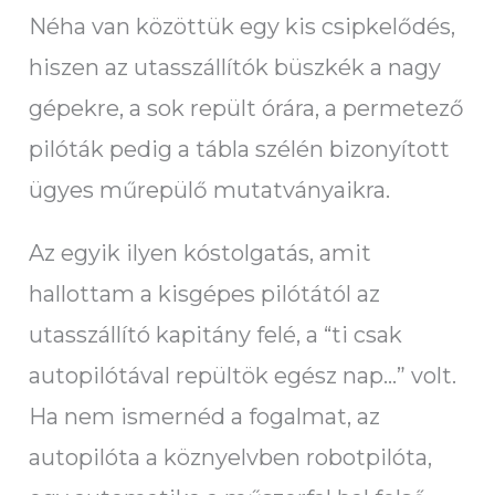
Néha van közöttük egy kis csipkelődés,
hiszen az utasszállítók büszkék a nagy
gépekre, a sok repült órára, a permetező
pilóták pedig a tábla szélén bizonyított
ügyes műrepülő mutatványaikra.
Az egyik ilyen kóstolgatás, amit
hallottam a kisgépes pilótától az
utasszállító kapitány felé, a “ti csak
autopilótával repültök egész nap…” volt.
Ha nem ismernéd a fogalmat, az
autopilóta a köznyelvben robotpilóta,