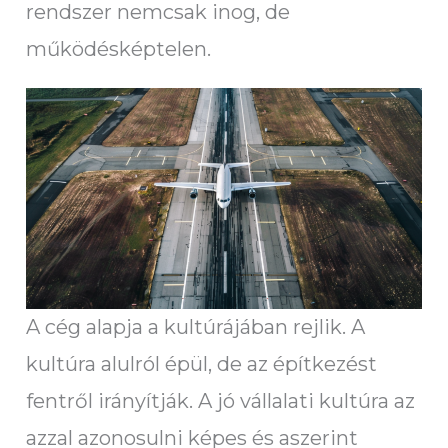
rendszer nemcsak inog, de
működésképtelen.
A cég alapja a kultúrájában rejlik. A
kultúra alulról épül, de az építkezést
fentről irányítják. A jó vállalati kultúra az
azzal azonosulni képes és aszerint