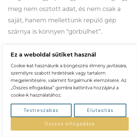
meg nem osztott adat, és nem csak a
saját, hanem mellettünk repülő gép
szárnya is könnyen “görbülhet”.
Érdemes megtanulni a transzparens
Ez a weboldal sütiket használ
információcserét a pilótáktól.
Cookie-kat használunk a böngészési élmény javítására,
Békeidőben és válsághelyzetben is a
személyre szabott hirdetések vagy tartalom
megjelenítésére, valamint forgalmunk elemzésére. Az
csapat hasznára válik.
„Összes elfogadása” gombra kattintva hozzájárul a
cookie-k használatához.
Az információ ugyanis a döntési
Testreszabás
Elutasítás
szabadsághoz vezető biztonság
feltétele. Ismételt megtapasztalása a
Összes elfogadása
bizalom alapanyaga.