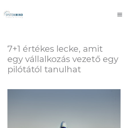
Skip
to
content
7+1 értékes lecke, amit
egy vállalkozás vezető egy
pilótától tanulhat