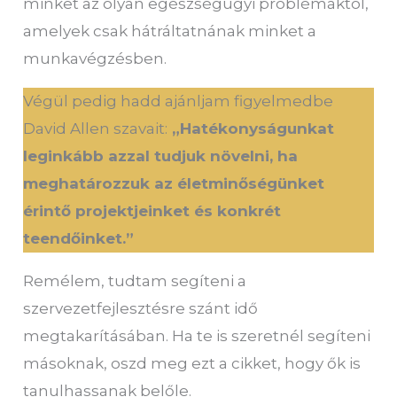
minket az olyan egészségügyi problémáktól,
amelyek csak hátráltatnának minket a
munkavégzésben.
Végül pedig hadd ajánljam figyelmedbe
David Allen szavait:
„Hatékonyságunkat
leginkább azzal tudjuk növelni, ha
meghatározzuk az életminőségünket
érintő projektjeinket és konkrét
teendőinket.”
Remélem, tudtam segíteni a
szervezetfejlesztésre szánt idő
megtakarításában. Ha te is szeretnél segíteni
másoknak, oszd meg ezt a cikket, hogy ők is
tanulhassanak belőle.