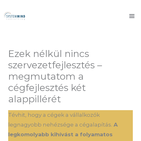
Skip
to
content
Ezek nélkül nincs
szervezetfejlesztés –
megmutatom a
cégfejlesztés két
alappillérét
Tévhit, hogy a cégek a vállalkozók
legnagyobb nehézsége a cégalapítás.
A
legkomolyabb kihívást a folyamatos