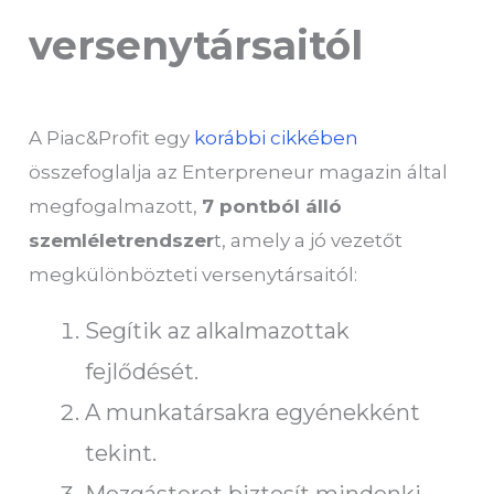
versenytársaitól
A Piac&Profit egy
korábbi cikkében
összefoglalja az Enterpreneur magazin által
megfogalmazott,
7 pontból álló
szemléletrendszer
t, amely a jó vezetőt
megkülönbözteti versenytársaitól:
Segítik az alkalmazottak
fejlődését.
A munkatársakra egyénekként
tekint.
Mozgásteret biztosít mindenki