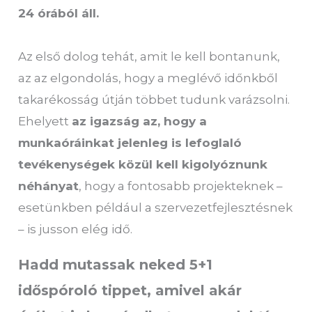
24 órából áll.
Az első dolog tehát, amit le kell bontanunk,
az az elgondolás, hogy a meglévő időnkből
takarékosság útján többet tudunk varázsolni.
Ehelyett
az igazság az, hogy a
munkaóráinkat jelenleg is lefoglaló
tevékenységek közül kell kigolyóznunk
néhányat
, hogy a fontosabb projekteknek –
esetünkben például a szervezetfejlesztésnek
– is jusson elég idő.
Hadd mutassak neked 5+1
időspóroló tippet, amivel akár