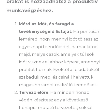
órákat is hozzáadhatsz a produktív
munkavégzéshez.
Mérd az időt, és faragd a
tevékenységeid listáját.
Ha pontosan
leméred, hogy mennyi időt töltesz az
egyes napi teendőiddel, hamar látod
majd, melyek azok, amelyek túl sok
időt visznek el ahhoz képest, amennyi
profitot hoznak. Ezektől a feladatoktól
szabadulj meg, és csinálj helyettük
magas hozamot realizáló teendőket.
Tervezz előre.
Ha minden hónap
végén készítesz egy a következő
hónapra mutató tervezetet, sokkal