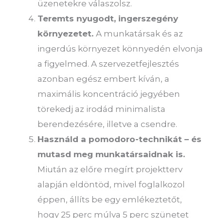
üzenetekre válaszolsz.
Teremts nyugodt, ingerszegény
környezetet.
A munkatársak és az
ingerdús környezet könnyedén elvonja
a figyelmed. A szervezetfejlesztés
azonban egész embert kíván, a
maximális koncentráció jegyében
törekedj az irodád minimalista
berendezésére, illetve a csendre.
Használd a pomodoro-technikát – és
mutasd meg munkatársaidnak is.
Miután az előre megírt projektterv
alapján eldöntöd, mivel foglalkozol
éppen, állíts be egy emlékeztetőt,
hogy 25 perc múlva 5 perc szünetet