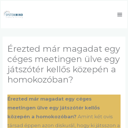
Skip
to
content
Érezted már magadat egy
céges meetingen ülve egy
játszótér kellős közepén a
homokozóban?
Érezted már magadat egy céges
meetingen ülve egy játszótér kellős
közepén a homokozóban?
Amint két ovis
társad éppen azon diskurál, hogy ki játsszon a