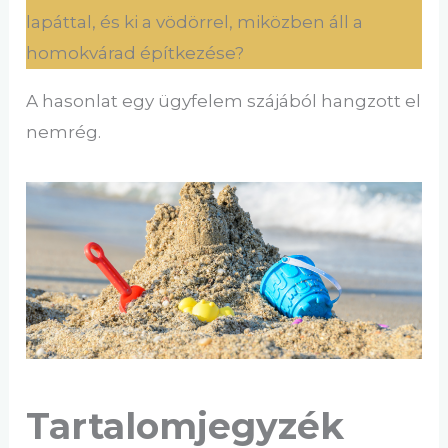
lapáttal, és ki a vödörrel, miközben áll a
homokvárad építkezése?
A hasonlat egy ügyfelem szájából hangzott el
nemrég.
Tartalomjegyzék