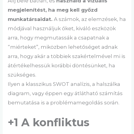
Állj bele bátran, és
használd a vizuális
megjelenítést, ha meg kell győzd
munkatársaidat.
A számok, az elemzések, ha
módjával használjuk őket, kiváló eszközök
arra, hogy megmutassák a csapatnak a
“miérteket”, miközben lehetőséget adnak
arra, hogy akár a többiek szakértelmével mi is
átértékelhessük korábbi döntésünket, ha
szükséges.
Ilyen a klasszikus SWOT analízis, a halszálka
diagram, vagy éppen egy átlátható számítás
bemutatása is a problémamegoldás során.
+1 A konfliktus