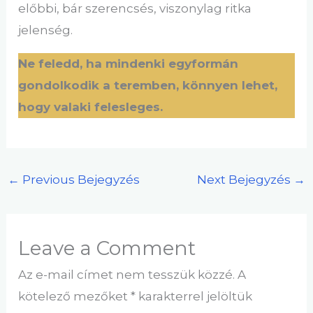
előbbi, bár szerencsés, viszonylag ritka
jelenség.
Ne feledd, ha mindenki egyformán
gondolkodik a teremben, könnyen lehet,
hogy valaki felesleges.
←
Previous Bejegyzés
Next Bejegyzés
→
Leave a Comment
Az e-mail címet nem tesszük közzé.
A
kötelező mezőket
*
karakterrel jelöltük