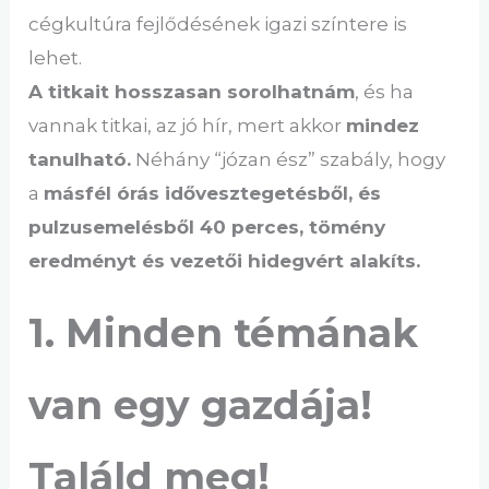
cégkultúra fejlődésének igazi színtere is
lehet.
A titkait hosszasan sorolhatnám
, és ha
vannak titkai, az jó hír, mert akkor
mindez
tanulható.
Néhány “józan ész” szabály, hogy
a
másfél órás idővesztegetésből, és
pulzusemelésből 40 perces, tömény
eredményt és vezetői hidegvért alakíts.
1. Minden témának
van egy gazdája!
Találd meg!