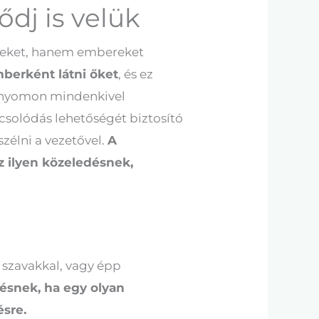
dj is velük
reket, hanem embereket
berként látni őket
, és ez
n-nyomon mindenkivel
solódás lehetőségét biztosító
zélni a vezetővel.
A
z ilyen közeledésnek,
 szavakkal, vagy épp
zésnek, ha egy olyan
ésre.