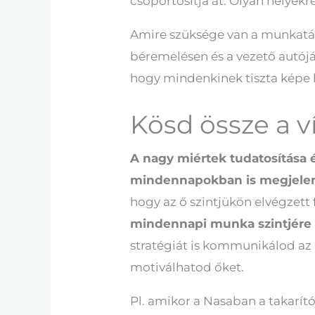
csoportosítja át. Olyan helyek
Amire szüksége van a munkatárs
béremelésen és a vezető autójá
hogy mindenkinek tiszta képe l
Kösd össze a ví
A nagy miértek tudatosítása é
mindennapokban is megjele
hogy az ő szintjükön elvégzett
mindennapi munka szintjére
stratégiát is kommunikálod az 
motiválhatod őket.
Pl. amikor a Nasaban a takarít