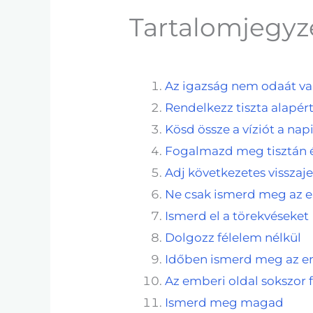
Tartalomjegyz
Az igazság nem odaát v
Rendelkezz tiszta alapér
Kösd össze a víziót a nap
Fogalmazd meg tisztán é
Adj következetes visszajelz
Ne csak ismerd meg az em
Ismerd el a törekvéseket
Dolgozz félelem nélkül
Időben ismerd meg az e
Az emberi oldal sokszor 
Ismerd meg magad