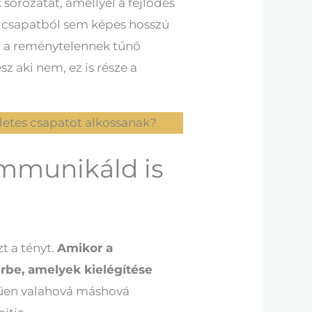
orozatát, amellyel a fejlődés
bb csapatból sem képes hosszú
ar a reménytelennek tűnő
sz aki nem, ez is része a
életes csapatot alkossanak?
ommunikáld is
t a tényt.
Amikor a
rbe, amelyek kielégítése
erűen valahová máshová