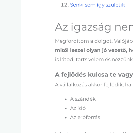
Senki sem így születik
Az igazság ne
Megfordítom a dolgot. Valójá
mitől leszel olyan jó vezető,
is látod, tarts velem és nézzün
A fejlődés kulcsa te vag
A vállalkozás akkor fejlődik, h
A szándék
Az idő
Az erőforrás