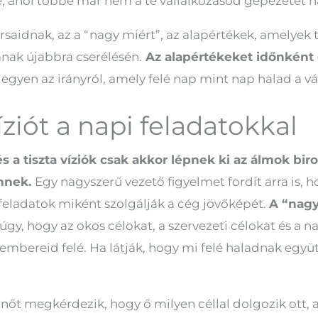
re, ahol többé már nem a te vállalkozásod gépezetét h
aidnak, az a “nagy miért”, az alapértékek, amelyek 
nak újabbra cserélésén.
Az alapértékeket időnként
egyen az irányról, amely felé nap mint nap halad a vá
ziót a napi feladatokkal
s a tiszta víziók csak akkor lépnek ki az álmok bir
nnek.
Egy nagyszerű vezető figyelmet fordít arra is
 feladatok miként szolgálják a cég jövőképét.
A “nagy
úgy, hogy az okos célokat, a szervezeti célokat és a n
embereid felé. Ha látják, hogy mi felé haladnak egy
ónőt megkérdezik, hogy ő milyen céllal dolgozik ott,