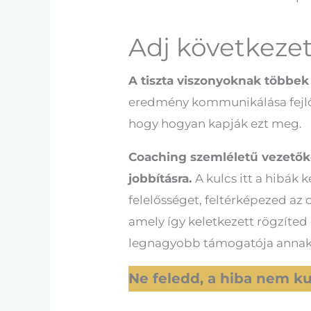
Adj következete
A tiszta viszonyoknak többek 
eredmény kommunikálása fejlőd
hogy hogyan kapják ezt meg.
Coaching szemléletű vezetőkén
jobbításra.
A kulcs itt a hibák
felelősséget, feltérképezed az 
amely így keletkezett rögzíted
legnagyobb támogatója annak, h
Ne feledd, a hiba nem ku