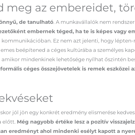
 meg az embereidet, törő
nnyű, de tanulható
. A munkavállalók nem rendsze
vezetőként embernek téged, ha te is képes vagy em
aló kommunikációban. Ez nem azt jelenti, hogy lépte
demes beépítened a céges kultúrába a személyes kapc
, amikor mindenkinek lehetősége nyílhat őszintén bes
nformális céges összejövetelek is remek eszközei a
rekvéseket
kor jól jön egy konkrét eredmény elismerése kedves
 előtt.
Még nagyobb értéke lesz a pozitív visszajel
san eredményt ahol mindenki esélyt kapott a nyer