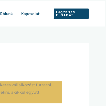
INGYENES
Rólunk
Kapcsolat
ELŐADÁS
eres vállalkozást futtatni.
ekre, akikkel együtt