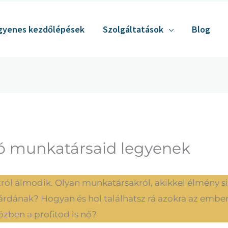
gyenes kezdőlépések
Szolgáltatások
Blog
 jó munkatársaid legyenek
ról álmodik. Olyan munkatársakról, akikkel élmény sik
gárdának? Hogyan és hol találhatsz rá azokra az ember
zben a profitod is nő?