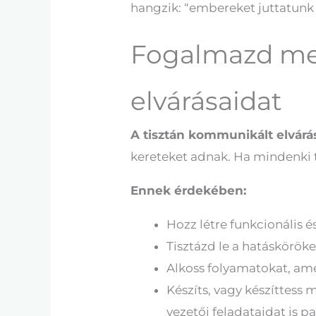
hangzik: “embereket juttatunk
Fogalmazd meg
elvárásaidat
A tisztán kommunikált elvárá
kereteket adnak. Ha mindenki t
Ennek érdekében:
Hozz létre funkcionális és
Tisztázd le a hatásköröke
Alkoss folyamatokat, ame
Készíts, vagy készíttess 
vezetői feladataidat is pa