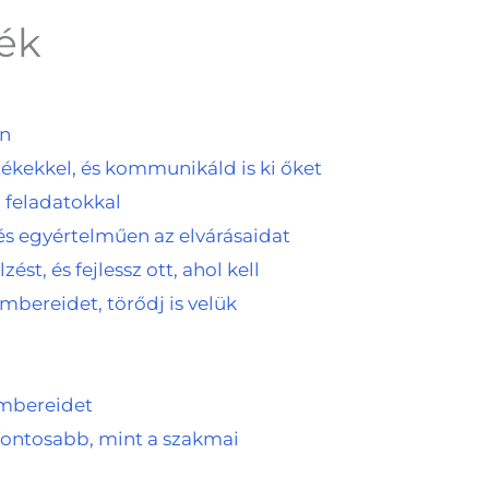
ék
an
tékekkel, és kommunikáld is ki őket
i feladatokkal
s egyértelműen az elvárásaidat
ést, és fejlessz ott, ahol kell
bereidet, törődj is velük
mbereidet
fontosabb, mint a szakmai