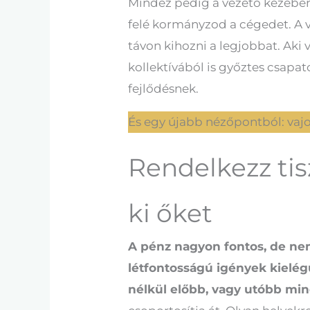
Mindez pedig a vezető kezében 
felé kormányzod a cégedet. A v
távon kihozni a legjobbat. Aki 
kollektívából is győztes csapato
fejlődésnek.
És egy újabb nézőpontból: vajo
Rendelkezz tis
ki őket
A pénz nagyon fontos, de n
létfontosságú igények kielég
nélkül előbb, vagy utóbb mi