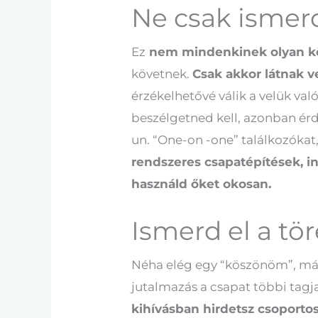
Ne csak ismerd
Ez
nem mindenkinek olyan kö
követnek.
Csak akkor látnak 
érzékelhetővé válik a velük v
beszélgetned kell, azonban ér
un. “One-on -one” találkozókat
rendszeres csapatépítések, i
használd őket okosan.
Ismerd el a tö
Néha elég egy “köszönöm”, más
jutalmazás a csapat többi tagja
kihívásban hirdetsz csoporto