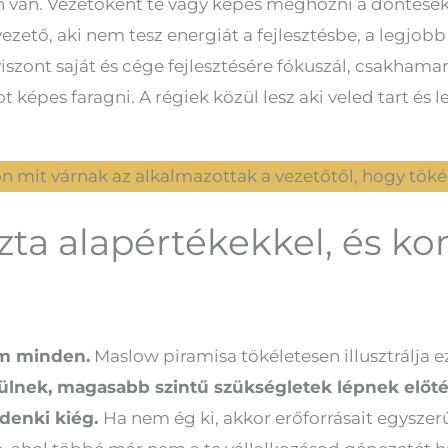
van. Vezetőként te vagy képes meghozni a döntések s
ezető, aki nem tesz energiát a fejlesztésbe, a legjo
viszont saját és cége fejlesztésére fókuszál, csakham
t képes faragni. A régiek közül lesz aki veled tart és le
n mit várnak az alkalmazottak a vezetőtől, hogy tök
zta alapértékekkel, és k
em minden.
Maslow piramisa tökéletesen illusztrálja ez
ülnek, magasabb szintű szükségletek lépnek előté
ndenki kiég.
Ha nem ég ki, akkor erőforrásait egysz