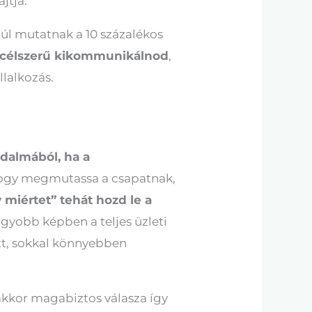
ajtja.
túl mutatnak a 10 százalékos
 célszerű kikommunikálnod
,
llalkozás.
odalmából, ha a
, hogy megmutassa a csapatnak,
 miértet” tehát hozd le a
agyobb képben a teljes üzleti
ütt, sokkal könnyebben
 akkor magabiztos válasza így