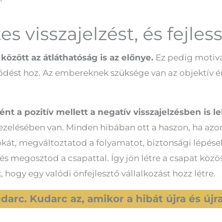
s visszajelzést, és fejless
között az átláthatóság is az előnye.
Ez pedig motiv
ést hoz. Az embereknek szüksége van az objektív é
t a pozitív mellett a negatív visszajelzésben is le
 kezelésében van. Minden hibában ott a haszon, ha az
okát, megváltoztatod a folyamatot, biztonsági lépések
 és megosztod a csapattal. Így jön létre a csapat köz
ogy egy valódi önfejlesztő vállalkozást hozz létre.
darc. Kudarc az, amikor a hibát újra és új