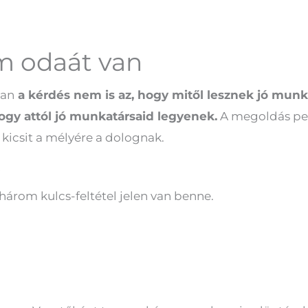
m odaát van
ban
a kérdés nem is az, hogy mitől lesznek jó munk
 hogy attól jó munkatársaid legyenek.
A megoldás ped
k kicsit a mélyére a dolognak.
y
a három kulcs-feltétel jelen van benne.