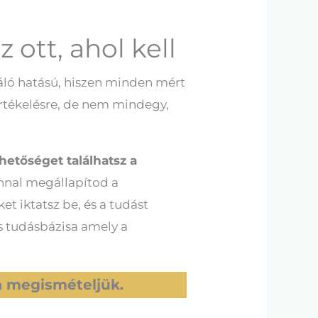
z ott, ahol kell
áló hatású, hiszen minden mért
rtékelésre, de nem mindegy,
hetőséget találhatsz a
onnal megállapítod a
et iktatsz be, és a tudást
ös tudásbázisa amely a
ra megismételjük.