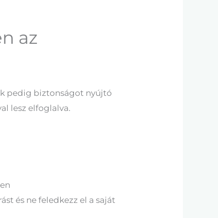
n az
ok pedig biztonságot nyújtó
l lesz elfoglalva.
ben
st és ne feledkezz el a saját