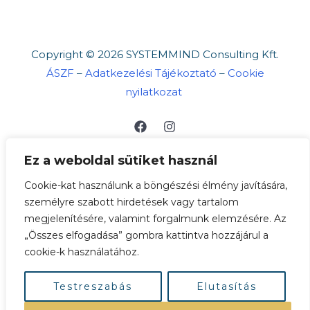
Copyright © 2026 SYSTEMMIND Consulting Kft.
ÁSZF
–
Adatkezelési Tájékoztató
–
Cookie
nyilatkozat
Ez a weboldal sütiket használ
Cookie-kat használunk a böngészési élmény javítására,
személyre szabott hirdetések vagy tartalom
megjelenítésére, valamint forgalmunk elemzésére. Az
„Összes elfogadása” gombra kattintva hozzájárul a
A böngészés és bankkártyás fizetés biztonságát
cookie-k használatához.
SSL védelem garantálja. ➡
Bankkártyás
fizetésről
Testreszabás
Elutasítás