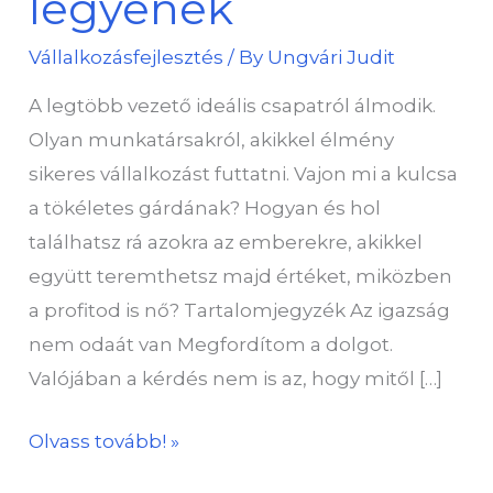
legyenek
munkatársaid
Vállalkozásfejlesztés
/ By
Ungvári Judit
legyenek
A legtöbb vezető ideális csapatról álmodik.
Olyan munkatársakról, akikkel élmény
sikeres vállalkozást futtatni. Vajon mi a kulcsa
a tökéletes gárdának? Hogyan és hol
találhatsz rá azokra az emberekre, akikkel
együtt teremthetsz majd értéket, miközben
a profitod is nő? Tartalomjegyzék Az igazság
nem odaát van Megfordítom a dolgot.
Valójában a kérdés nem is az, hogy mitől […]
Olvass tovább! »