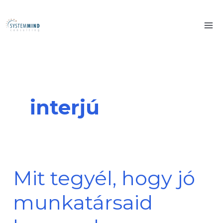
Skip
to
content
interjú
Mit tegyél, hogy jó
Mit
tegyél,
munkatársaid
hogy
jó