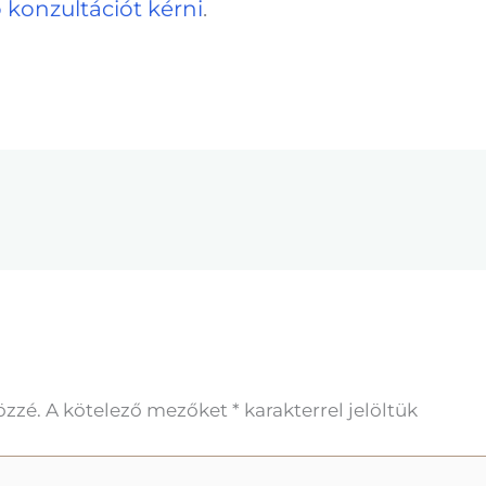
ő konzultációt kérni
.
özzé.
A kötelező mezőket
*
karakterrel jelöltük