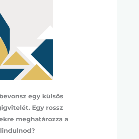
 bevonsz egy külsős
igvitelét. Egy rossz
vekre meghatározza a
elindulnod?