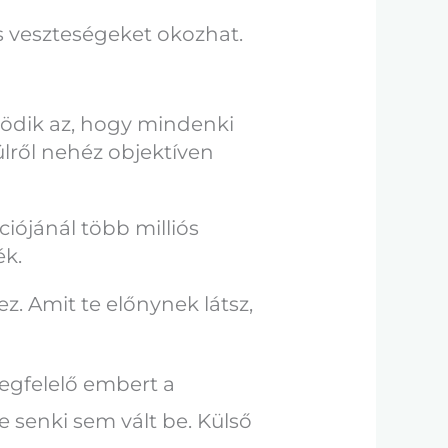
os veszteségeket okozhat.
ködik az, hogy mindenki
lülről nehéz objektíven
iójánál több milliós
ék.
z. Amit te előnynek látsz,
egfelelő embert a
e senki sem vált be. Külső