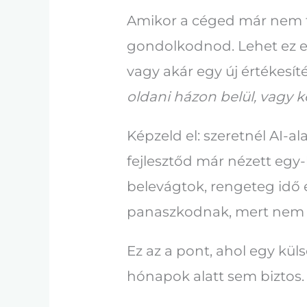
Amikor a céged már nem fé
gondolkodnod. Lehet ez egy
vagy akár egy új értékesít
oldani házon belül, vagy ke
Képzeld el: szeretnél AI-a
fejlesztőd már nézett egy-
belevágtok, rengeteg idő és
panaszkodnak, mert nem 
Ez az a pont, ahol egy kül
hónapok alatt sem biztos.