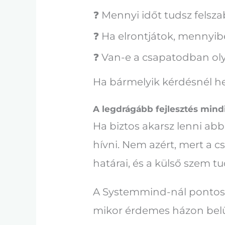
❓ Mennyi időt tudsz felsza
❓ Ha elrontjátok, mennyibe
❓ Van-e a csapatodban oly
Ha bármelyik kérdésnél he
A legdrágább fejlesztés mind
Ha biztos akarsz lenni abb
hívni. Nem azért, mert a 
határai, és a külső szem t
A Systemmind-nál pontosa
mikor érdemes házon belül