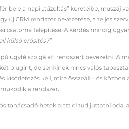
r bele a napi „tűzoltás” kereteibe, muszáj va
 új CRM rendszer bevezetése, a teljes szervez
ési csatorna felépítése. A kérdés mindig ugya
ll külső erősítés?”
lapú ügyfélszolgálati rendszert bevezetni. A m
két plugint, de senkinek nincs valós tapaszta
 kísérletezés kell, mire összeáll – és közben 
működik a rendszer.
sős tanácsadó hetek alatt el tud juttatni oda