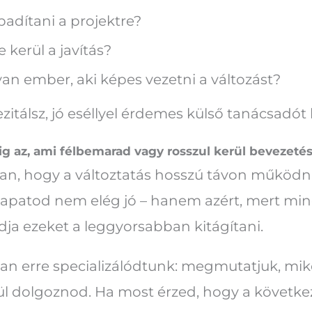
badítani a projektre?
 kerül a javítás?
an ember, aki képes vezetni a változást?
zitálsz, jó eséllyel érdemes külső tanácsadó
ig az, ami félbemarad vagy rosszul kerül bevezeté
an, hogy a változtatás hosszú távon működni 
csapatod nem elég jó – hanem azért, mert m
udja ezeket a leggyorsabban kitágítani.
n erre specializálódtunk: megmutatjuk, miko
 dolgoznod. Ha most érzed, hogy a következő