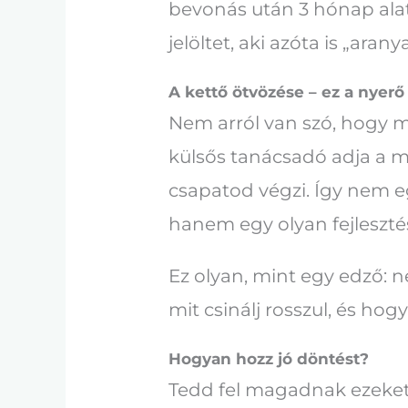
bevonás után 3 hónap alatt
jelöltet, aki azóta is „aran
A kettő ötvözése – ez a nyerő
Nem arról van szó, hogy m
külsős tanácsadó adja a mó
csapatod végzi. Így nem 
hanem egy olyan fejlesztés
Ez olyan, mint egy edző: 
mit csinálj rosszul, és h
Hogyan hozz jó döntést?
Tedd fel magadnak ezeket