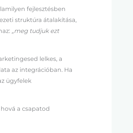
lamilyen fejlesztésben
eti struktúra átalakítása,
naz:
„meg tudjuk ezt
arketingesed lelkes, a
lata az integrációban. Ha
az ügyfelek
, ahová a csapatod