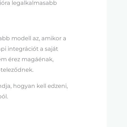
ícióra legalkalmasabb
abb modell az, amikor a
pi integrációt a saját
nem érez magáénak,
öteleződnek.
dja, hogyan kell edzeni,
ól.