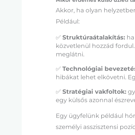
Akkor, ha olyan helyzetben
Például:
✅
Struktúraátalakítás:
ha 
közvetlenül hozzád fordul. 
meglátni.
✅
Technológiai bevezeté
hibákat lehet elkövetni. E
✅
Stratégiai vakfoltok:
gy
egy külsős azonnal észreve
Egy ügyfelünk például hó
személyi asszisztensi pozí