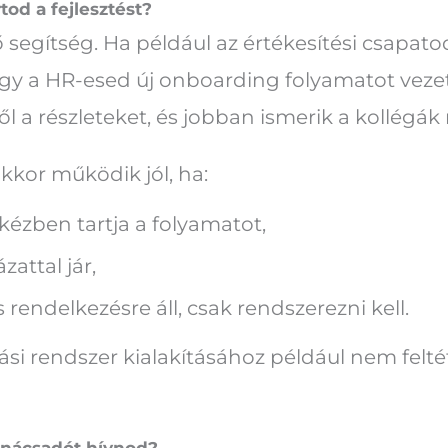
tod a fejlesztést?
egítség. Ha például az értékesítési csapatod
agy a HR-esed új onboarding folyamatot vez
lről a részleteket, és jobban ismerik a kollég
kkor működik jól, ha:
s kézben tartja a folyamatot,
zattal jár,
s rendelkezésre áll, csak rendszerezni kell.
ási rendszer kialakításához például nem feltét
anácsadót hívnod?