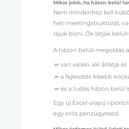
Mikor jobb, ha házon belül tar
Nem mindenhez kell külső s
heti meetingstruktúrát, v
rájuk bízni. Ők látják belü
A házon belüli megoldás a
🫴 van valaki, aki átlátja é
🫴 a fejlesztés kisebb kocká
🫴 és a tudás házon belül i
Egy új Excel-alapú riportol
egy erős pénzügyesed.
Mikor érdemes külső üzleti t