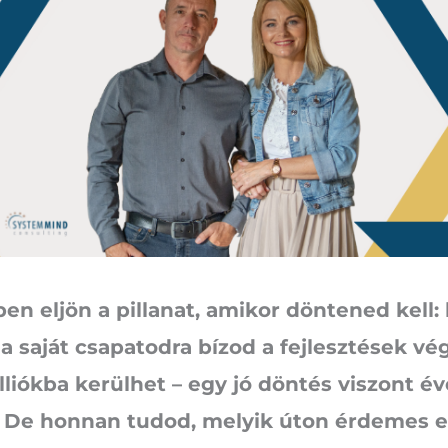
n eljön a pillanat, amikor döntened kell:
a saját csapatodra bízod a fejlesztések vég
liókba kerülhet – egy jó döntés viszont é
. De honnan tudod, melyik úton érdemes 