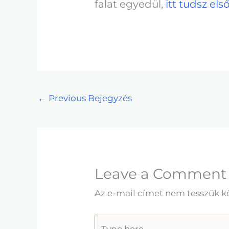
falat egyedül,
itt tudsz els
←
Previous Bejegyzés
Leave a Comment
Az e-mail címet nem tesszük k
Type