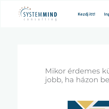
Skip
to
Kezdj itt!
In
content
Mikor érdemes kü
jobb, ha házon be