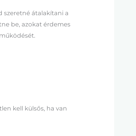
 szeretné átalakítani a
etne be, azokat érdemes
ák működését.
len kell külsős, ha van