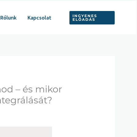
INGYENES
Rólunk
Kapcsolat
ELŐADÁS
od – és mikor
ntegrálását?