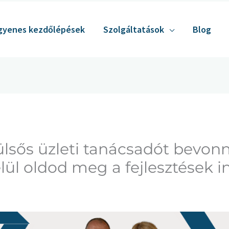
gyenes kezdőlépések
Szolgáltatások
Blog
lsős üzleti tanácsadót bevonn
lül oldod meg a fejlesztések i