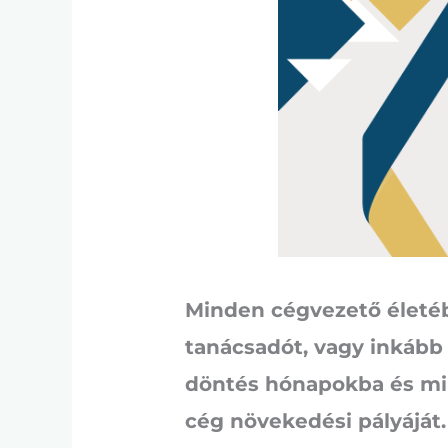
Minden cégvezető életébe
tanácsadót, vagy inkább 
döntés hónapokba és mil
cég növekedési pályáját