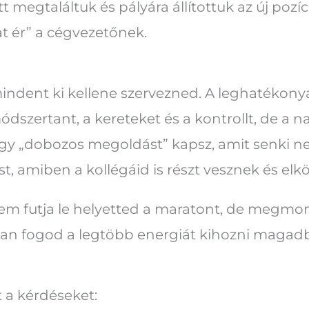
 megtaláltuk és pályára állítottuk az új poz
yat ér” a cégvezetőnek.
indent ki kellene szervezned. A leghatékony
dszertant, a kereteket és a kontrollt, de a na
egy „dobozos megoldást” kapsz, amit senki 
t, amiben a kollégáid is részt vesznek és elk
nem futja le helyetted a maratont, de megmon
ogyan fogod a legtöbb energiát kihozni magadb
 a kérdéseket: