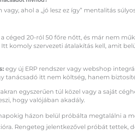
 vagy, ahol a „jó lesz ez így” mentalitás súly
a céged 20-ról 50 főre nőtt, és már nem mű
Itt komoly szervezeti átalakítás kell, amit be
s:
egy új ERP rendszer vagy webshop integrác
gy tanácsadó itt nem költség, hanem biztosít
akran egyszerűen túl közel vagy a saját céghe
szi, hogy valójában akadály.
napokig házon belül próbálta megtalálni a m
cióra. Rengeteg jelentkezővel próbát tettek, d