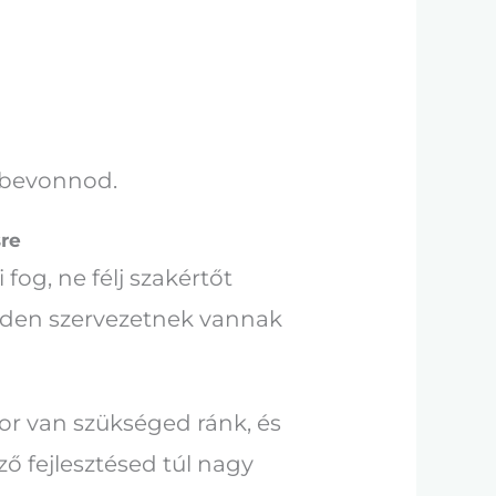
t bevonnod.
sre
fog, ne félj szakértőt
inden szervezetnek vannak
r van szükséged ránk, és
 fejlesztésed túl nagy