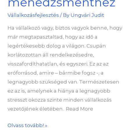
menedzsmenthez
sikeres
Vállalkozásfejlesztés
/ By
Ungvári Judit
idő
menedzsmenthez
Ha vállalkozó vagy, biztos vagyok benne, hogy
már megtapasztaltad, hogy az idő a
legértékesebb dolog a világon. Csupán
korlátozottan áll rendelkezésedre,
visszafordíthatatlan, és egyszeri. Ez az az
erőforrásod, amire – bármibe fogsz -, a
legnagyobb szükséged van. Természetesen
ez az is, amelynek a hiánya a legnagyobb
stresszt okozza szinte minden vállalkozás
vezetőjének életében. Read More
Olvass tovább! »