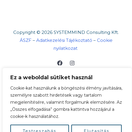
Copyright © 2026 SYSTEMMIND Consulting Kft.
ÁSZF
–
Adatkezelési Tájékoztató
–
Cookie
nyilatkozat
Ez a weboldal sütiket használ
Cookie-kat használunk a böngészési élmény javítására,
személyre szabott hirdetések vagy tartalom
megjelenítésére, valamint forgalmunk elemzésére. Az
„Összes elfogadása” gombra kattintva hozzájárul a
A böngészés és bankkártyás fizetés biztonságát
cookie-k használatához.
SSL védelem garantálja. ➡
Bankkártyás
fizetésről
Testreszabás
Elutasítás