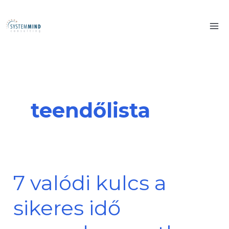
Skip
to
content
teendőlista
7 valódi kulcs a
7
valódi
sikeres idő
kulcs
a