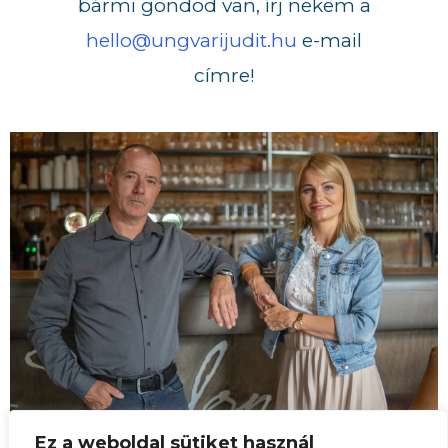
bármi gondod van, írj nekem a
hello@ungvarijudit.hu
e-mail
címre!
Ez a weboldal sütiket használ