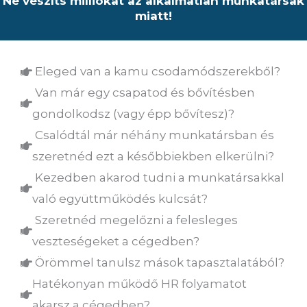
Ne veszíts milliókat az alkalmatlan munkatársak
miatt!
Eleged van a kamu csodamódszerekből?
Van már egy csapatod és bővítésben
gondolkodsz (vagy épp bővítesz)?
Csalódtál már néhány munkatársban és
szeretnéd ezt a későbbiekben elkerülni?
Kezedben akarod tudni a munkatársakkal
való együttműködés kulcsát?
Szeretnéd megelőzni a felesleges
veszteségeket a cégedben?
Örömmel tanulsz mások tapasztalatából?
Hatékonyan működő HR folyamatot
akarsz a cégedben?