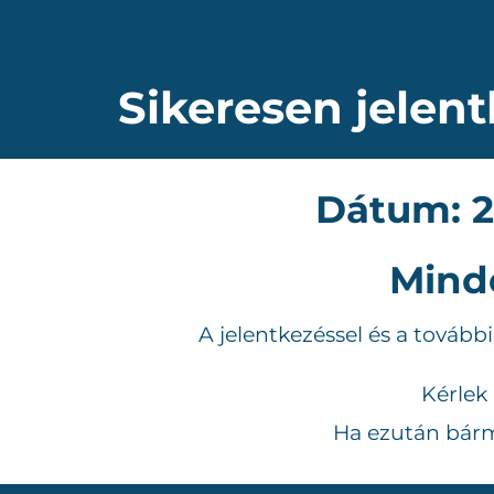
Sikeresen jelent
Dátum: 20
Mind
A jelentkezéssel és a tovább
Kérlek
Ha ezután bárm