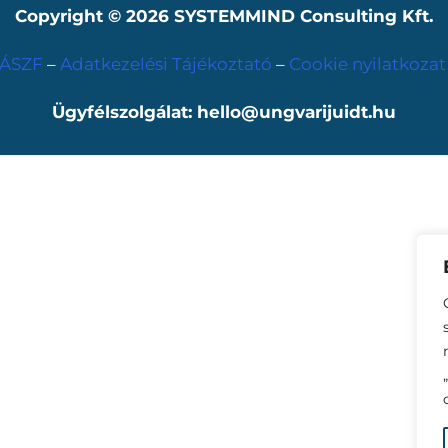
Copyright © 2026
SYSTEMMIND Consulting Kft.
ÁSZF
–
Adatkezelési Tájékoztató
–
Cookie nyilatkoza
Ügyfélszolgálat: hello@ungvarijuidt.hu