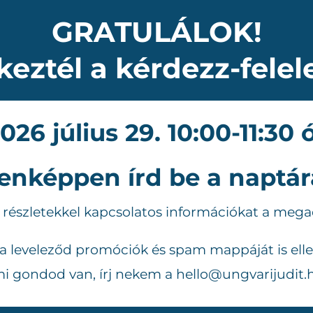
GRATULÁLOK!
keztél a kérdezz-felel
26 július 29. 10:00-11:30 
enképpen írd be a naptár
i részletekkel kapcsolatos információkat a meg
 a leveleződ promóciók és spam mappáját is elle
i gondod van, írj nekem a hello@ungvarijudit.h