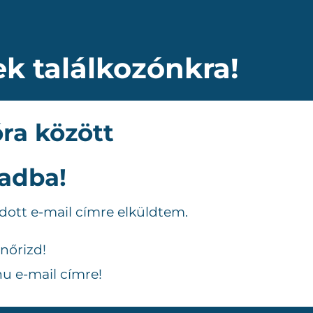
ek találkozónkra!
óra között
adba!
adott e-mail címre elküldtem.
nőrizd!
u e-mail címre!