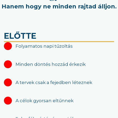
Hanem hogy ne minden rajtad álljon.
ELŐTTE
Folyamatos napi tűzoltás
Minden döntés hozzád érkezik
A tervek csak a fejedben léteznek
A célok gyorsan eltűnnek