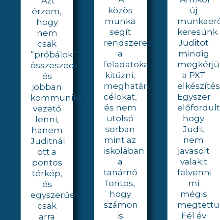
"Azt
közös
új
érzem,
munka
munkaer
hogy
segít
keresünk
nem
rendszerezni
Juditot
csak
a
mindig
“próbálok”
feladatokat,
megkérjü
összeszedettebb
kitűzni,
a PXT
és
meghatározni
elkészítés
jobban
célokat,
Egyszer
kommunikáló
és nem
előfordult
vezető
utolsó
hogy
lenni,
sorban
Judit
hanem
mint az
nem
Juditnál
iskolában
javasolt
ott a
a
valakit
pontos
tanárnő
felvenni
térkép,
fontos,
mi
és
hogy
mégis
egyszerűen
számon
megtettü
csak
is
Fél év
arra