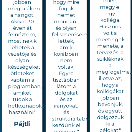
miért
jobban
hogy mire
megy el
megtalálom
fogok
egy
a hangot.
nemet
kolléga.
Akikre 30
mondani,
Hasznos
éven át
és olyan
volt a
felnéztem,
felismeréseim
meetingek
most nekik
lettek,
menete, a
lehetek a
amik
tervezés, a
vezetője és
korábban
szikláknak
olyan
nem
a
készségeket,
voltak.
megfogalmaz
ötleteket
Egyre
illetve az,
kaptam a
tisztábban
hogy a
programban,
látom a
kollégákat
amiket
dolgokat
jobban
tudok a
és az
bevonjuk,
hétköznapokban
irányokat,
és együtt
használni."
és
dolgozzuk
strukturáltabban
Pájtli
ki a
kezdünk el
célokat."
működni."