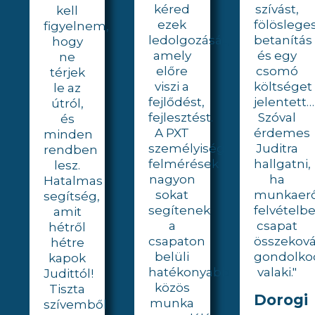
kéred
szívást,
kell
ezek
fölöslege
figyelnem,
ledolgozását,
betanítás
hogy
amely
és egy
ne
előre
csomó
térjek
viszi a
költséget
le az
fejlődést,
jelentett…
útról,
fejlesztést.
Szóval
és
A PXT
érdemes
minden
személyiség
Juditra
rendben
felmérések
hallgatni,
lesz.
nagyon
ha
Hatalmas
sokat
munkaer
segítség,
segítenek
felvételbe
amit
a
csapat
hétről
csapaton
összekov
hétre
belüli
gondolko
kapok
hatékonyabb
valaki."
Judittól!
közös
Tiszta
Dorogi
munka
szívemből