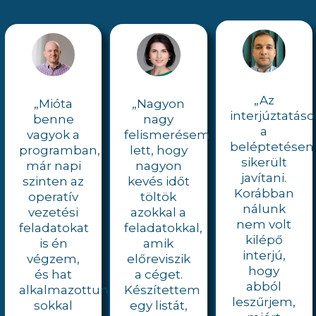
„Az
„Mióta
„Nagyon
interjúztatáso
benne
nagy
a
vagyok a
felismerésem
beléptetésen
programban,
lett, hogy
sikerült
már napi
nagyon
javítani.
szinten az
kevés időt
Korábban
operatív
töltök
nálunk
vezetési
azokkal a
nem volt
feladatokat
feladatokkal,
kilépő
is én
amik
interjú,
végzem,
előreviszik
hogy
és hat
a céget.
abból
alkalmazottunkkal
Készítettem
leszűrjem,
sokkal
egy listát,