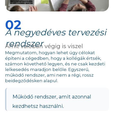
02
A negyedéves tervezési
rendszer
Amit valóban végig is viszel
Megmutatom, hogyan lehet úgy célokat
építeni a cégedben, hogy a kollégák értsék,
számon követhető legyen, és ne csak kezdeti
lelkesedés maradjon belőle. Egyszerű,
működő rendszer, ami nem a régi, rossz
beidegződésken alapul.
Működő rendszer, amit azonnal
kezdhetsz használni.