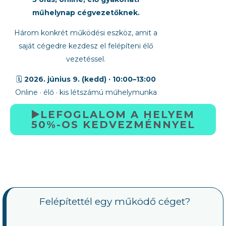
műhelynap cégvezetőknek.
Három konkrét működési eszköz, amit a
saját cégedre kezdesz el felépíteni élő
vezetéssel.
🗓️
2026. június 9. (kedd) · 10:00–13:00
Online · élő · kis létszámú műhelymunka
▶️LEFOGLALOM A HELYEM
50%-OS KEDVEZMÉNNYEL
Felépítettél egy működő céget?