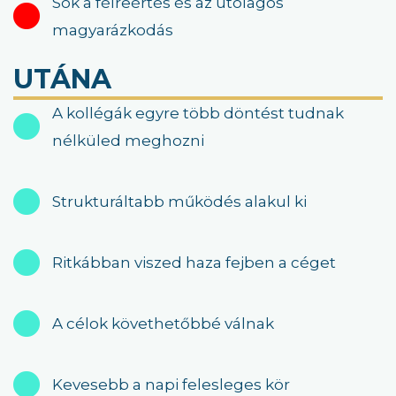
Sok a félreértés és az utólagos
magyarázkodás
UTÁNA
A kollégák egyre több döntést tudnak
nélküled meghozni
Strukturáltabb működés alakul ki
Ritkábban viszed haza fejben a céget
A célok követhetőbbé válnak
Kevesebb a napi felesleges kör