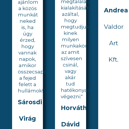
megtalálásában,
ajánlom
kialakításában
a közös
Andrea
azáltal,
munkát
hogy
neked
Valdor
megtudjuk
is, ha
kinek
úgy
milyen
érzed,
Art
munkakör
hogy
az amit
vannak
szívesen
Kft.
napok,
csinál,
amikor
vagy
összecsapnak
akár
a fejed
tud
felett a
hatékonyan
hullámok!"
végezni."
Sárosdi
Horváth
Virág
Dávid