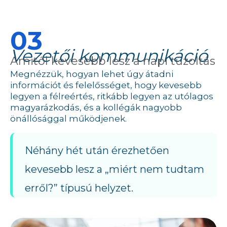
03
Vezetői kommunikáció
Amitől kevesebb lesz a napi tűzoltás
Megnézzük, hogyan lehet úgy átadni
információt és felelősséget, hogy kevesebb
legyen a félreértés, ritkább legyen az utólagos
magyarázkodás, és a kollégák nagyobb
önállósággal működjenek.
Néhány hét után érezhetően
kevesebb lesz a „miért nem tudtam
erről?” típusú helyzet.