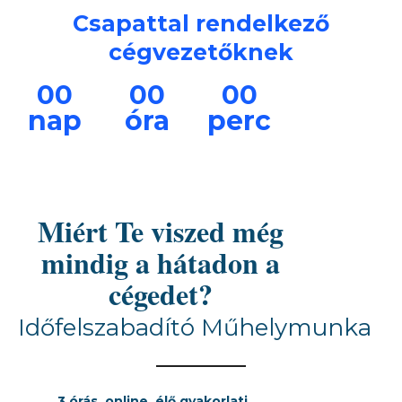
Csapattal rendelkező
cégvezetőknek
00
00
00
nap
óra
perc
Miért Te viszed még
mindig a hátadon a
cégedet?
Időfelszabadító Műhelymunka
3 órás, online, élő gyakorlati