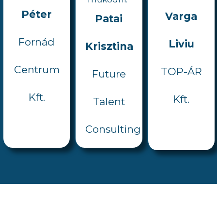
Péter
Varga
Patai
Fornád
Liviu
Krisztina
Centrum
TOP-ÁR
Future
Kft.
Kft.
Talent
Consulting