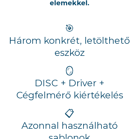
elemekkel.
🎯
Három konkrét, letölthető
eszköz
🪞
DISC + Driver +
Cégfelmérő kiértékelés
📋
Azonnal használható
sablonok