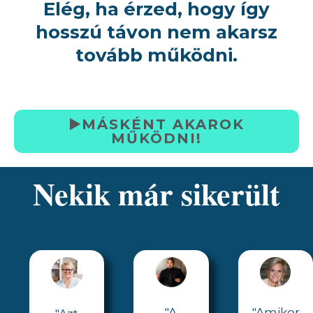
Elég, ha érzed, hogy így
hosszú távon nem akarsz
tovább működni.
▶️MÁSKÉNT AKAROK
MŰKÖDNI!
Nekik már sikerült
"A
"Amikor