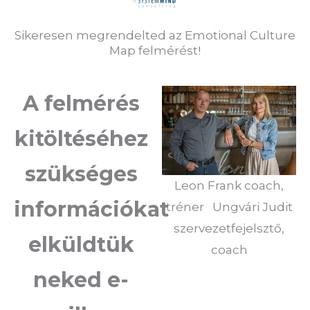
Sikeresen megrendelted az Emotional Culture
Map felmérést!
A felmérés
kitöltéséhez
szükséges
Leon Frank coach,
információkat
tréner Ungvári Judit
szervezetfejelsztő,
elküldtük
coach
neked e-