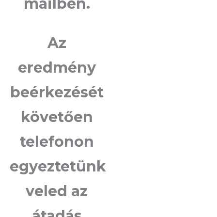
mailben.
Az
eredmény
beérkezését
követően
telefonon
egyeztetünk
veled az
átadás