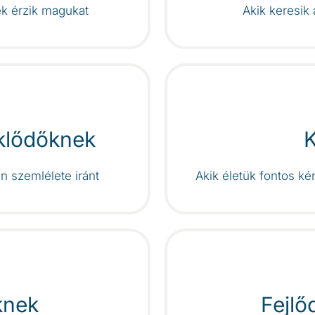
ek érzik magukat
Akik keresik
eklődőknek
n szemlélete iránt
Akik életük fontos ké
knek
Fejlő