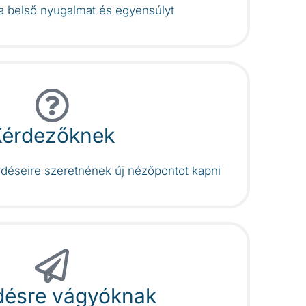
 a belső nyugalmat és egyensúlyt
Kérdezőknek
rdéseire szeretnének új nézőpontot kapni
désre vágyóknak