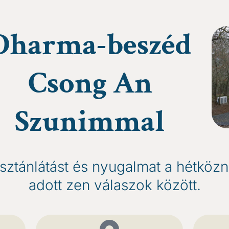
Dharma-beszéd
Csong An
Szunimmal
isztánlátást és nyugalmat a hétköz
adott zen válaszok között.