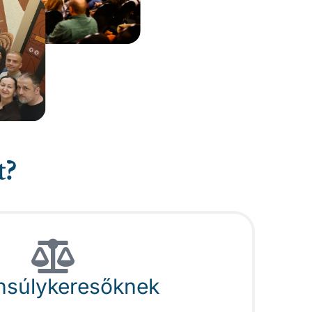
t?
nsúlykeresőknek