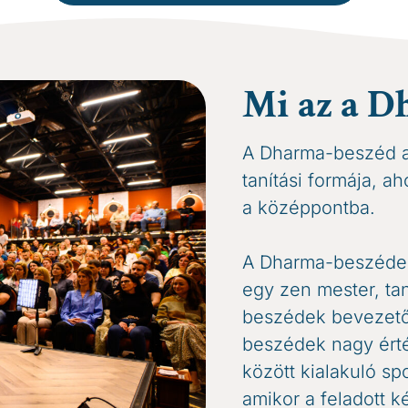
Mi az a D
A Dharma-beszéd a
tanítási formája, a
a középpontba.
A Dharma-beszédek 
egy zen mester, tan
beszédek bevezetői
beszédek nagy érté
között kialakuló sp
amikor a feladott ké