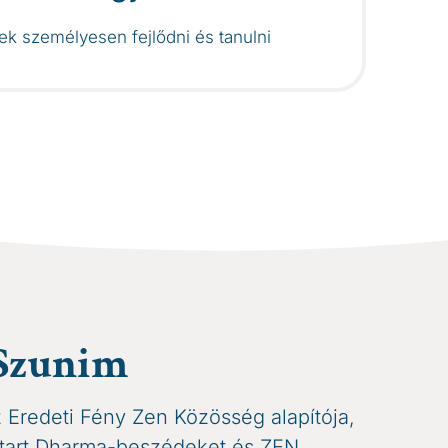
ek személyesen fejlődni és tanulni
Szunim
Eredeti Fény Zen Közösség alapítója,
 tart Dharma-beszédeket és ZEN