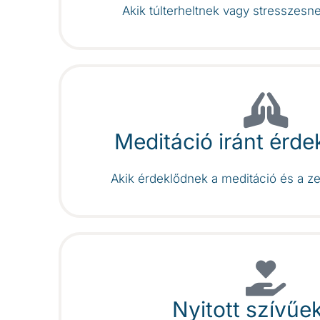
Akik túlterheltnek vagy stresszesn
Meditáció iránt érd
Akik érdeklődnek a meditáció és a ze
Nyitott szívűe