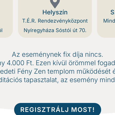
Helyszín
S
T.É.R. Rendezvényközpont
Mind
l
Nyíregyháza Sóstói út 70.
Az eseménynek fix díja nincs.
ny 4.000 Ft. Ezen kívül örömmel foga
edeti Fény Zen templom működését és 
tációs tapasztalat, az esemény minde
REGISZTRÁLJ MOST!