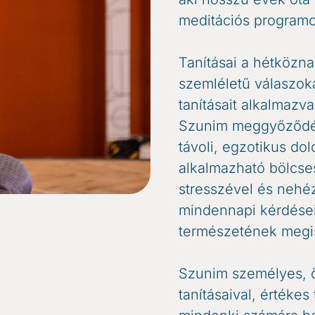
meditációs program
Tanításai a hétköznap
szemléletű válaszo
tanításait alkalmazva
Szunim meggyőződés
távoli, egzotikus do
alkalmazható bölcse
stresszével és nehéz
mindennapi kérdései
természetének megism
Szunim személyes, ős
tanításaival, értéke