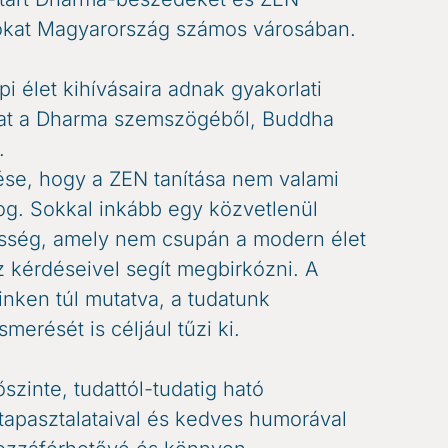
okat Magyarország számos városában.
i élet kihívásaira adnak gyakorlati
kat a Dharma szemszögéből, Buddha
.
e, hogy a ZEN tanítása nem valami
log. Sokkal inkább egy közvetlenül
sség, amely nem csupán a modern élet
 kérdéseivel segít megbirkózni. A
nken túl mutatva, a tudatunk
erését is céljául tűzi ki.
zinte, tudattól-tudatig ható
s tapasztalataival és kedves humorával