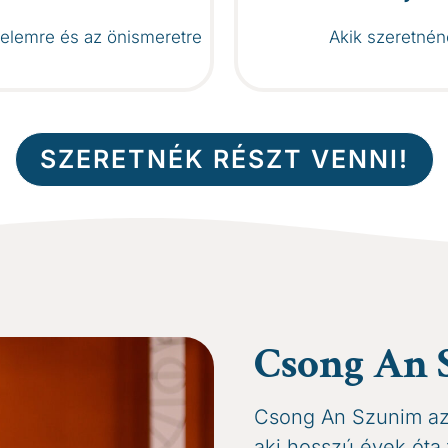
gyelemre és az önismeretre
Akik szeretnén
SZERETNÉK RÉSZT VENNI!
Csong An 
Csong An Szunim az 
aki hosszú évek óta