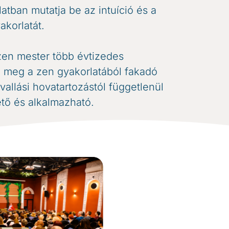
latban mutatja be az intuíció és a
korlatát.
en mester több évtizedes
ja meg a zen gyakorlatából fakadó
vallási hovatartozástól függetlenül
ető és alkalmazható.