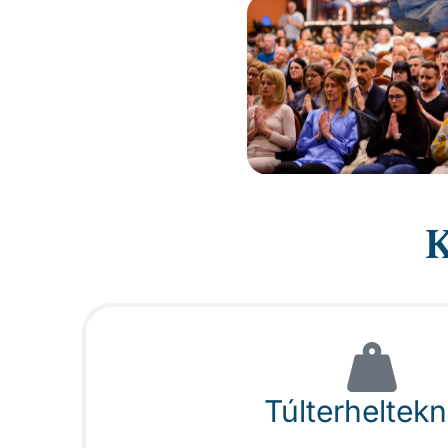
K
Túlterheltek