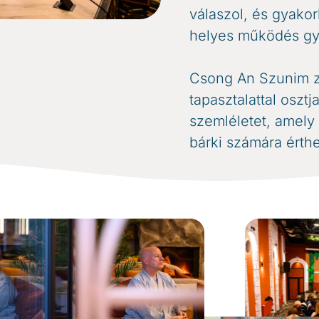
válaszol, és gyakor
helyes működés gya
Csong An Szunim z
tapasztalattal oszt
szemléletet, amely 
bárki számára érth