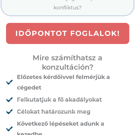
konfliktus?
IDŐPONTOT FOGLALOK!
Mire számíthatsz a
konzultáción?
Előzetes kérdőívvel felmérjük a
cégedet
Felkutatjuk a fő akadályokat
Célokat határozunk meg
Következő lépéseket adunk a
kezedbe