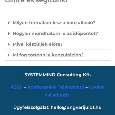
címre
és segítünk!
Milyen formában lesz a konzultáció?
Hogyan mondhatom le az időpontot?
Mivel készüljek előre?
Mi fog történni a konzultáción?
SYSTEMMIND Consulting Kft.
ÁSZF
–
Adatkezelési Tájékoztató
–
Cookie
nyilatkozat
Ügyfélszolgálat: hello@ungvarijuidt.hu