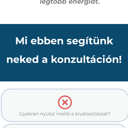
legtöbb energiát.
Mi ebben segítünk
neked a konzultáción!
Gyakran nyúlsz mellé a kiválasztással?