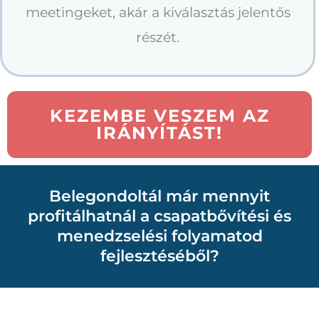
meetingeket, akár a kiválasztás jelentős
részét.
KEZEMBE VESZEM AZ
IRÁNYÍTÁST!
Belegondoltál már mennyit
profitálhatnál a csapatbővítési és
menedzselési folyamatod
fejlesztéséből?